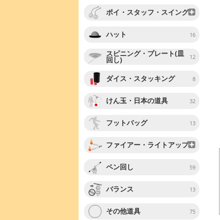
ポイ・スタッフ・スイング
ハット
16
スピニング・プレート(皿
12
回し)
ダイス・スタッキング
8
けん玉・日本の道具
32
フットバッグ
13
ファイアー・ライトアップ
ペン回し
59
バランス
13
その他道具
75