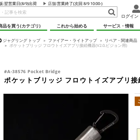
販:翌営業日(8/9)出荷
店舗
:営業終了(次回 8/9 10:00-)
ログイン
商品を買う(カテゴリ)
これから始める
サービス・情報
ジャグリング
トップ
ファイアー・ライトアップ
リペア・関連商品
ポケットブリッジ フロウトイズアプリ接続機器(V2.0,ビジョン用)
ジャグリング
トップ
ポイ・スタッフ・スイング
ポイ
ジャグリング
トップ
クラブ
ポケットブリッジ フロウトイズアプリ接続
ポケットブリッジ フロウトイズアプリ接続機器(V2.0,ビジョン用)
#A-38576 Pocket Bridge
ポケットブリッジ フロウトイズアプリ接続機