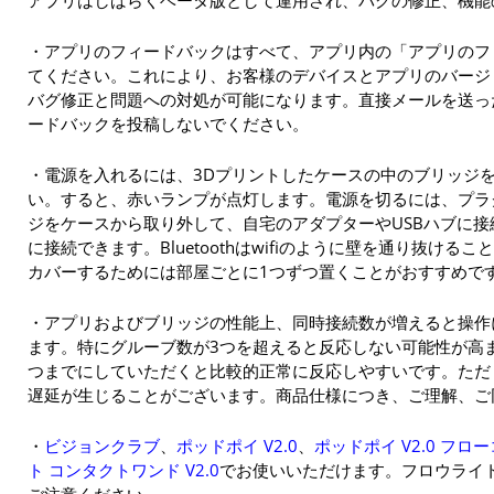
・アプリのフィードバックはすべて、アプリ内の「アプリのフ
てください。これにより、お客様のデバイスとアプリのバージ
バグ修正と問題への対処が可能になります。直接メールを送っ
ードバックを投稿しないでください。
・電源を入れるには、3Dプリントしたケースの中のブリッジ
い。すると、赤いランプが点灯します。電源を切るには、プラ
ジをケースから取り外して、自宅のアダプターやUSBハブに
に接続できます。Bluetoothはwifiのように壁を通り抜け
カバーするためには部屋ごとに1つずつ置くことがおすすめで
・アプリおよびブリッジの性能上、同時接続数が増えると操作
ます。特にグルーブ数が3つを超えると反応しない可能性が高
つまでにしていただくと比較的正常に反応しやすいです。ただ
遅延が生じることがございます。商品仕様につき、ご理解、ご
・
ビジョンクラブ
、
ポッドポイ V2.0
、
ポッドポイ V2.0 フロ
ト コンタクトワンド V2.0
でお使いいただけます。フロウライ
ご注意ください。