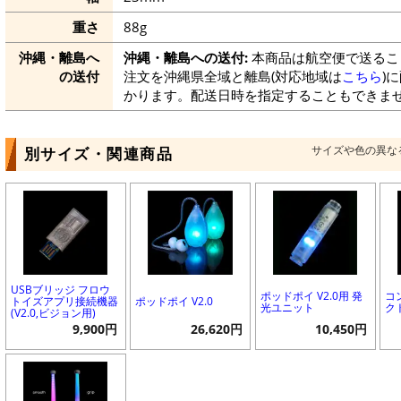
重さ
88g
沖縄・離島へ
沖縄・離島への送付:
本商品は航空便で送るこ
の送付
注文を沖縄県全域と離島(対応地域は
こちら
)
かります。配送日時を指定することもできま
サイズや色の異な
別サイズ・関連商品
USBブリッジ フロウ
ポッドポイ V2.0用 発
コ
トイズアプリ接続機器
ポッドポイ V2.0
光ユニット
クト
(V2.0,ビジョン用)
9,900円
26,620円
10,450円