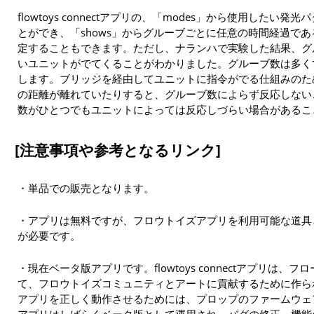
flowtoys connectアプリの、「modes」から使用した
とができ、「shows」からグルーブごとに任意の時間経過で
定することもできます。ただし、ナランハで実験した結果、グ
いユニットがでてくることがわかりました。グルーブ数は多く
します。ブリッジを経由してユニットに指令がでる仕組みのた
の距離が離れていたりすると、グルーブ数によらず反応しない
数がひとつでもユニットによっては反応しづらい場合があるこ
[注意事項や参考となるリンク]
・単品での販売となります。
・アプリは無料ですが、フロウトイズアプリを利用可能な道具
が必要です。
・現在ベータ版アプリです。flowtoys connectアプリは
て、フロウトイズコミュニティとアートに貢献するために作ら
アプリを正しく動作させるためには、プロップのファームウェ
アプリはしばらくベータ版として運用され、バグの修正、機能