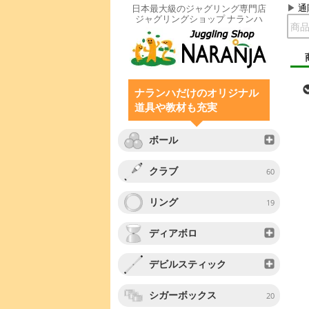
通
日本最大級のジャグリング専門店
ジャグリングショップ ナランハ
ナランハだけのオリジナル
道具や教材も充実
ボール
クラブ
60
リング
19
ディアボロ
デビルスティック
シガーボックス
20