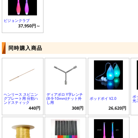
ビジョンクラブ
37,950円～
同時購入商品
ヘンリース スピニン
ディアボロ Y字レンチ
ポッ
グプレート用 分割ハ
(8-9-10mm)ナット外
ポッドポイ V2.0
光
ンドスティック
し用
440円
308円
26,620円