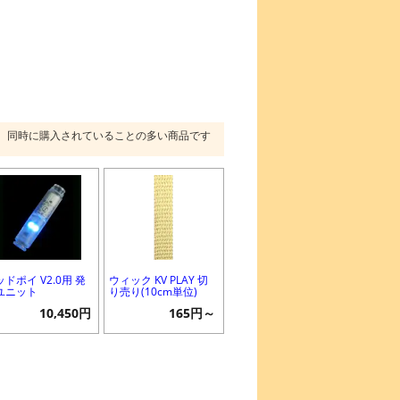
同時に購入されていることの多い商品です
ドポイ V2.0用 発
ウィック KV PLAY 切
ユニット
り売り(10cm単位)
10,450円
165円～