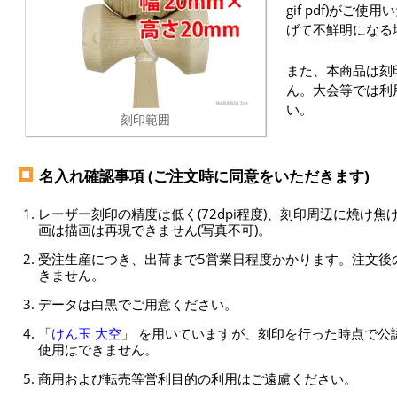
gif pdf)がご
げて不鮮明になる
また、本商品は刻
ん。大会等では利
い。
刻印範囲
名入れ確認事項 (ご注文時に同意をいただきます)
レーザー刻印の精度は低く(72dpi程度)、刻印周辺に焼け
画は描画は再現できません(写真不可)。
受注生産につき、出荷まで5営業日程度かかります。注文後
きません。
データは白黒でご用意ください。
「
けん玉 大空
」 を用いていますが、刻印を行った時点で公
使用はできません。
商用および転売等営利目的の利用はご遠慮ください。