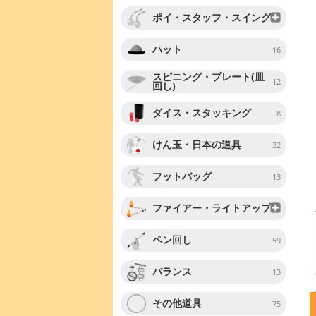
ポイ・スタッフ・スイング
ハット
16
スピニング・プレート(皿
12
回し)
ダイス・スタッキング
8
けん玉・日本の道具
32
フットバッグ
13
ファイアー・ライトアップ
ペン回し
59
バランス
13
その他道具
75