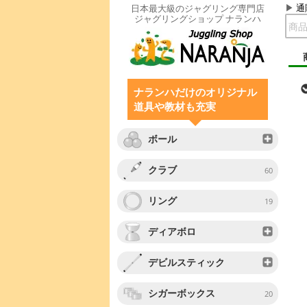
通
日本最大級のジャグリング専門店
ジャグリングショップ ナランハ
ナランハだけのオリジナル
道具や教材も充実
ボール
クラブ
60
リング
19
ディアボロ
デビルスティック
シガーボックス
20