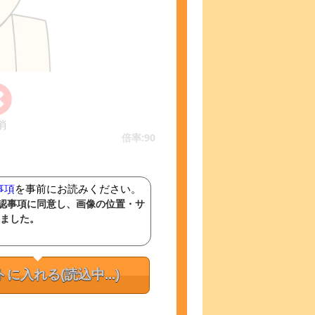
消
倍率:90
事項
を事前にお読みください。
認事項に同意し、画像の位置・サ
ました。
トに入れる
(読込中...)