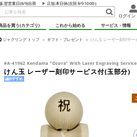
販:翌営業日(8/9)出荷
店舗
:本日休(次回 8/9 10:00-)
ログイン
商品を買う(カテゴリ)
これから始める
サービス・情報
ジャグリング
トップ
ギフト・プレゼント
けん玉 レーザー刻印サービ
ジャグリング
トップ
けん玉・日本の道具
けん玉 レーザー刻印サービ
#A-41962 Kendama "Ozora" With Laser Engraving Service 
けん玉 レーザー刻印サービス付(玉部分)
おすすめ