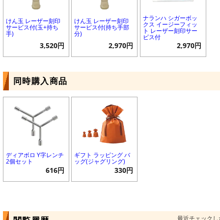
ナランハ シガーボッ
けん玉 レーザー刻印
けん玉 レーザー刻印
クス イージーフィッ
サービス付(玉+持ち
サービス付(持ち手部
ト レーザー刻印サー
手)
分)
ビス付
3,520円
2,970円
2,970円
同時購入商品
ディアボロ Y字レンチ
ギフト ラッピング バ
2個セット
ッグ(ジャグリング)
616円
330円
最近チェックし