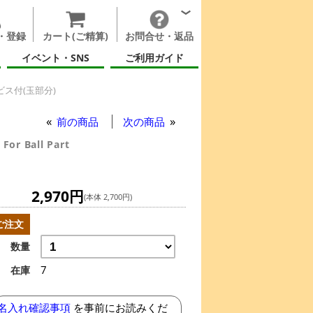
・登録
カート(ご精算)
お問合せ・返品
イベント・SNS
ご利用ガイド
ス付(玉部分)
ス付(玉部分)
前の商品
次の商品
For Ball Part
2,970円
(本体 2,700円)
ご注文
数量
7
在庫
名入れ確認事項
を事前にお読みくだ