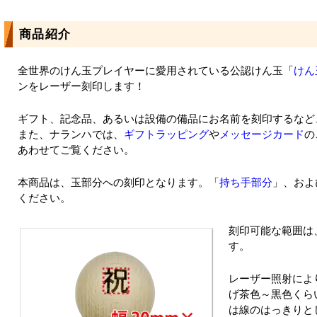
商品紹介
全世界のけん玉プレイヤーに愛用されている公認けん玉「
けん
ンをレーザー刻印します！
ギフト、記念品、あるいは設備の備品にお名前を刻印するなど
また、ナランハでは、
ギフトラッピング
や
メッセージカード
の
あわせてご覧ください。
本商品は、玉部分への刻印となります。「
持ち手部分
」、およ
ください。
刻印可能な範囲は、赤
す。
レーザー照射によ
げ茶色～黒色くら
は線のはっきりとし