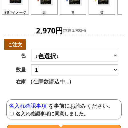
刻印イメージ
赤
青
黄
オ
2,970円
(本体 2,700円)
ご注文
色
数量
(在庫数読込中...)
在庫
名入れ確認事項
を事前にお読みください。
名入れ確認事項に同意しました。