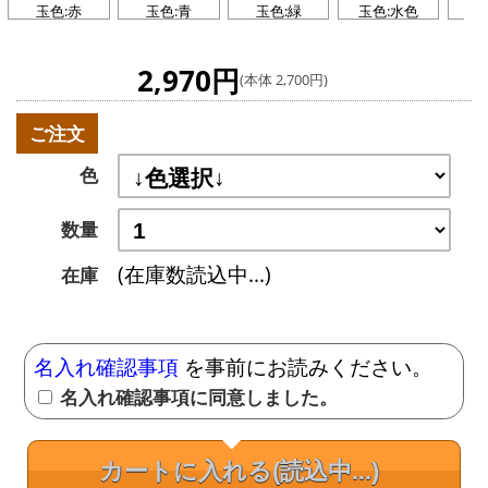
玉色:赤
玉色:青
玉色:緑
玉色:水色
玉
2,970円
(本体 2,700円)
ご注文
色
数量
(在庫数読込中...)
在庫
名入れ確認事項
を事前にお読みください。
名入れ確認事項に同意しました。
カートに入れる
(読込中...)