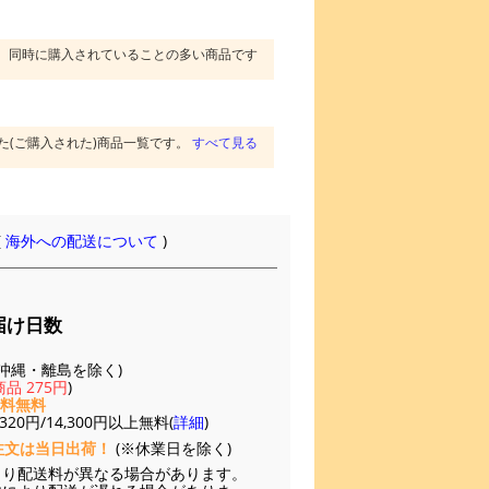
同時に購入されていることの多い商品です
た(ご購入された)商品一覧です。
すべて見る
(
海外への配送について
)
届け日数
(※沖縄・離島を除く)
品 275円
)
送料無料
20円/14,300円以上無料(
詳細
)
注文は当日出荷！
(※休業日を除く)
より配送料が異なる場合があります。