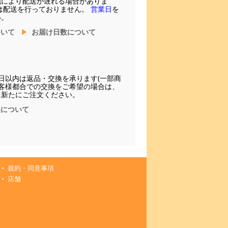
他により配送が遅れる場合がありま
は配送を行っておりません。
営業日
を
い。
ついて
お届け日数について
日以内は返品・交換を承ります(一部商
お客様都合での交換をご希望の場合は、
に新たにご注文ください。
換について
規約・同意事項
店舗