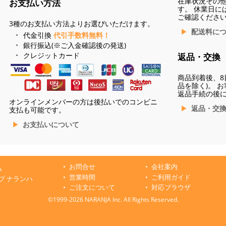
在庫状況その
お支払い方法
す。 休業日に
ご確認くださ
3種のお支払い方法よりお選びいただけます。
配送料に
代金引換
代引手数料無料！
銀行振込(※ご入金確認後の発送)
クレジットカード
返品・交換
商品到着後、8
品を除く)。 
返品手続の後
オンラインメンバーの方は後払いでのコンビニ
返品・交
支払も可能です。
お支払いについて
お問合せ
会社案内
ハ
営業時間
ご利用ガイド
プ ナランハ
ご注文について
対応ブラウザ
©1999-2026 NARANJA Inc. All Rights Reserved.