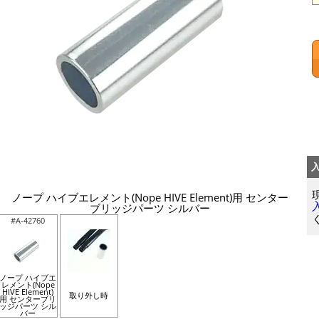
ノープ ハイブエレメント(Nope HIVE Element)用 センター
ブリッジパーツ シルバー
#A-42760
ノープ ハイブエ
レメント(Nope
HIVE Element)
取り外し時
用 センターブリ
ッジパーツ シル
バー