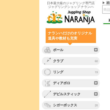
通
日本最大級のジャグリング専門店
ジャグリングショップ ナランハ
ナランハだけのオリジナル
道具や教材も充実
ボール
クラブ
60
リング
19
ディアボロ
デビルスティック
シガーボックス
20