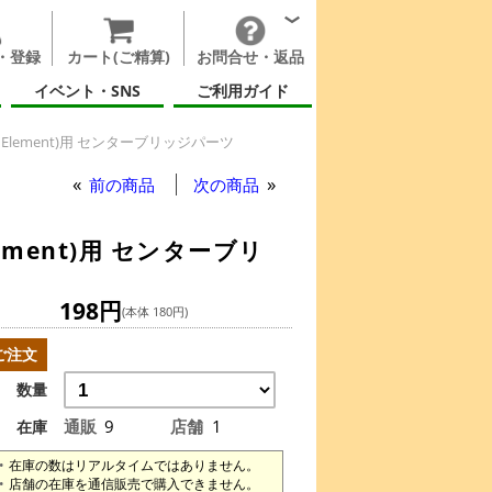
・登録
カート(ご精算)
お問合せ・返品
イベント・SNS
ご利用ガイド
 Element)用 センターブリッジパーツ
前の商品
次の商品
ement)用 センターブリ
198円
(本体 180円)
ご注文
数量
通販
9
店舗
1
在庫
在庫の数はリアルタイムではありません。
店舗の在庫を通信販売で購入できません。