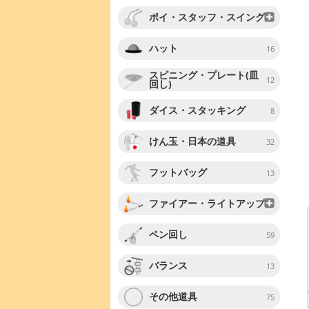
ポイ・スタッフ・スイング
ハット
16
スピニング・プレート(皿
12
回し)
ダイス・スタッキング
8
けん玉・日本の道具
32
フットバッグ
13
ファイアー・ライトアップ
ペン回し
59
バランス
13
その他道具
75