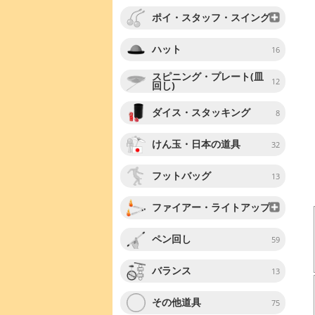
ポイ・スタッフ・スイング
ハット
16
スピニング・プレート(皿
12
回し)
ダイス・スタッキング
8
けん玉・日本の道具
32
フットバッグ
13
ファイアー・ライトアップ
ペン回し
59
バランス
13
その他道具
75