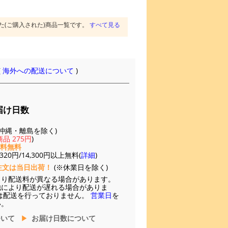
た(ご購入された)商品一覧です。
すべて見る
(
海外への配送について
)
届け日数
(※沖縄・離島を除く)
品 275円
)
送料無料
20円/14,300円以上無料(
詳細
)
注文は当日出荷！
(※休業日を除く)
より配送料が異なる場合があります。
他により配送が遅れる場合がありま
は配送を行っておりません。
営業日
を
い。
ついて
お届け日数について