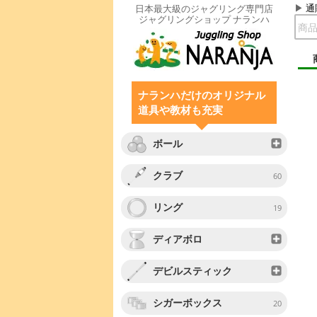
通
日本最大級のジャグリング専門店
ジャグリングショップ ナランハ
ナランハだけのオリジナル
道具や教材も充実
ボール
クラブ
60
リング
19
ディアボロ
デビルスティック
シガーボックス
20