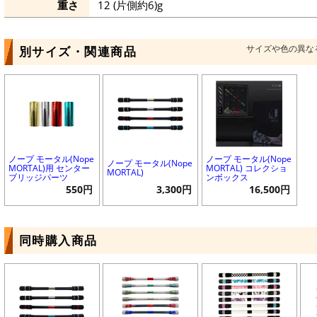
重さ
12 (片側約6)g
サイズや色の異な
別サイズ・関連商品
ノープ モータル(Nope
ノープ モータル(Nope
ノープ モータル(Nope
MORTAL)用 センター
MORTAL) コレクショ
MORTAL)
ブリッジパーツ
ンボックス
550円
3,300円
16,500円
同時購入商品