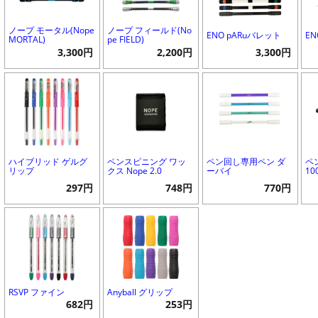
ノープ モータル(Nope
ノープ フィールド(No
ENO pARuバレット
EN
MORTAL)
pe FIELD)
3,300円
2,200円
3,300円
ハイブリッド ゲルグ
ペンスピニング ワッ
ペン回し専用ペン ダ
ペ
リップ
クス Nope 2.0
ーバイ
10
297円
748円
770円
RSVP ファイン
Anyball グリップ
682円
253円