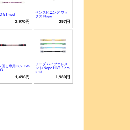
ペンスピニング ワッ
O GTmod
クス Nope
2,970円
297円
ノープ ハイブエレメ
ン回し専用ペン ZW-
ント(Nope HIVE Elem
03
ent)
1,496円
1,980円