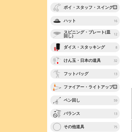
ポイ・スタッフ・スイング
ハット
16
スピニング・プレート(皿
12
回し)
ダイス・スタッキング
8
けん玉・日本の道具
32
フットバッグ
13
ファイアー・ライトアップ
ペン回し
59
バランス
13
その他道具
75