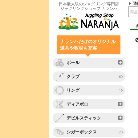
通
日本最大級のジャグリング専門店
ジャグリングショップ ナランハ
ナランハだけのオリジナル
道具や教材も充実
ボール
クラブ
60
リング
19
ディアボロ
デビルスティック
シガーボックス
20