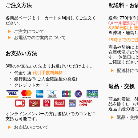
ご注文方法
配送料・お
各商品ページより、カートを利用してご注文く
送料: 770円
ださい。
(
メール便対応商
8,800円以上 
ご注文について
※沖縄・離島1,3
お電話でのご案内について
15時までのご
商品や契約に
在庫状況その
お支払い方法
す。 休業日に
ご確認くださ
3種のお支払い方法よりお選びいただけます。
配送料に
代金引換
代引手数料無料！
銀行振込(※ご入金確認後の発送)
クレジットカード
返品・交換
商品到着後、8
品を除く)。 
返品手続の後
オンラインメンバーの方は後払いでのコンビニ
返品・交
支払も可能です。
お支払いについて