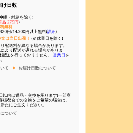
届け日数
(※沖縄・離島を除く)
品 275円
)
送料無料
20円/14,300円以上無料(
詳細
)
注文は当日出荷！
(※休業日を除く)
より配送料が異なる場合があります。
他により配送が遅れる場合がありま
は配送を行っておりません。
営業日
を
い。
ついて
お届け日数について
日以内は返品・交換を承ります(一部商
お客様都合での交換をご希望の場合は、
に新たにご注文ください。
換について