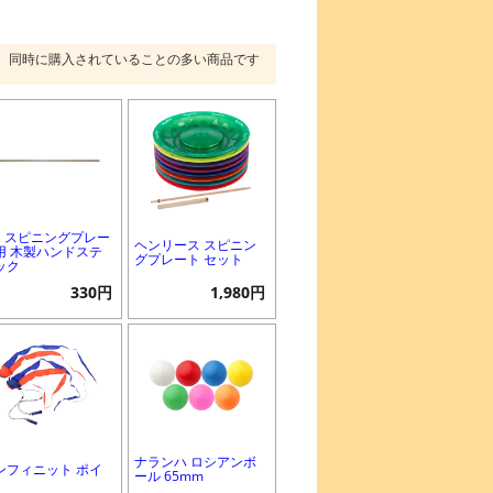
同時に購入されていることの多い商品です
B スピニングプレー
ヘンリース スピニン
用 木製ハンドステ
グプレート セット
ック
330円
1,980円
ナランハ ロシアンボ
ンフィニット ポイ
ール 65mm