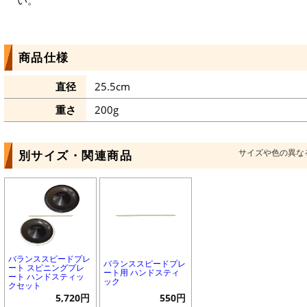
い。
商品仕様
直径
25.5cm
重さ
200g
サイズや色の異な
別サイズ・関連商品
バランススピードプレ
バランススピードプレ
ート スピニングプレ
ート用 ハンドスティ
ート ハンドスティッ
ック
クセット
5,720円
550円