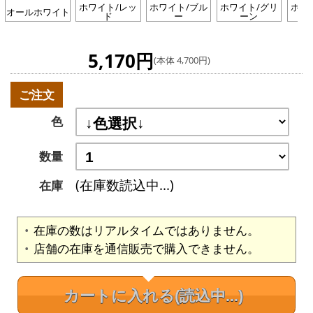
ホワイト/レッ
ホワイト/ブル
ホワイト/グリ
ホワ
オールホワイト
ド
ー
ーン
5,170円
(本体 4,700円)
ご注文
色
数量
(在庫数読込中...)
在庫
在庫の数はリアルタイムではありません。
店舗の在庫を通信販売で購入できません。
カートに入れる
(読込中...)