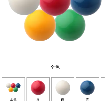
全色
全色
赤
白
青