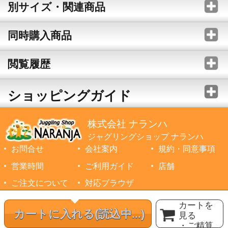
別サイズ・関連商品
同時購入商品
閲覧履歴
ショッピングガイド
株式会社 ナランハ
ジャグリングショップ ナランハ
お問合せ
会社案内
規約・同意事項
営業時間
ご利用ガイド
店舗
ご注文について
対応ブラウザ
©1999-2026 NARANJA Inc. All Rights Reserved.
カートを
カートに入れる
(読込中...)
見る
・ご精算