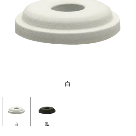
白
白
黒