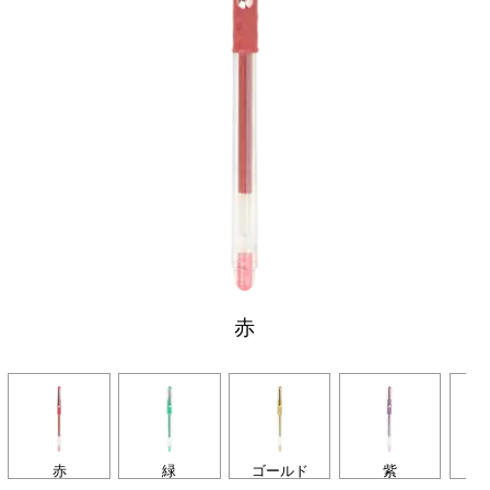
赤
赤
緑
ゴールド
紫