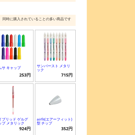
同時に購入されていることの多い商品です
サンバースト メタリ
ムサ キャップ
ック
253円
715円
イブリッド ゲルグ
airfit(エアーフィット)
ップ メタリック
型 チップ
924円
352円