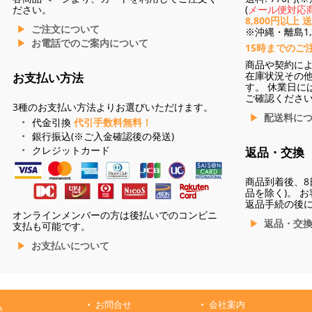
ださい。
(
メール便対応商
8,800円以上 
ご注文について
※沖縄・離島1,3
お電話でのご案内について
15時までのご
商品や契約に
在庫状況その
お支払い方法
す。 休業日に
ご確認くださ
3種のお支払い方法よりお選びいただけます。
配送料に
代金引換
代引手数料無料！
銀行振込(※ご入金確認後の発送)
クレジットカード
返品・交換
商品到着後、8
品を除く)。 
返品手続の後
オンラインメンバーの方は後払いでのコンビニ
返品・交
支払も可能です。
お支払いについて
お問合せ
会社案内
ハ