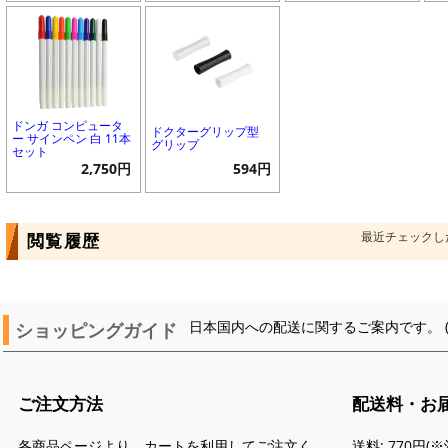
ドンガ コンピュータ
ドクターグリップ型
ー サインペン 白 11本
グリップ
セット
2,750円
594円
最近チェックし
閲覧履歴
ショッピングガイド
日本国内への配送に関するご案内です。 
ご注文方法
配送料・お
各商品ページより、カートを利用してご注文く
送料: 770円