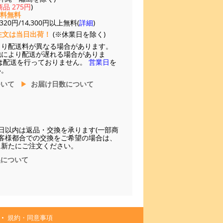
品 275円
)
送料無料
20円/14,300円以上無料(
詳細
)
注文は当日出荷！
(※休業日を除く)
より配送料が異なる場合があります。
他により配送が遅れる場合がありま
は配送を行っておりません。
営業日
を
い。
ついて
お届け日数について
日以内は返品・交換を承ります(一部商
お客様都合での交換をご希望の場合は、
に新たにご注文ください。
換について
規約・同意事項