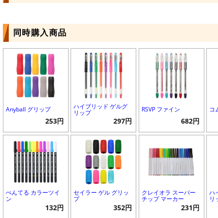
同時購入商品
ハイブリッド ゲルグ
Anyball グリップ
RSVP ファイン
コ
リップ
253円
297円
682円
ぺんてる カラーツイ
セイラー ゲル グリッ
クレイオラ スーパー
ハ
ン
プ
チップ マーカー
リ
132円
352円
231円