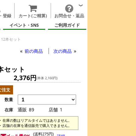
・登録
カート(ご精算)
お問合せ・返品
イベント・SNS
ご利用ガイド
 12本セット
前の商品
次の商品
2本セット
2,376円
(本体 2,160円)
ご注文
数量
通販
89
店舗
1
在庫
在庫の数はリアルタイムではありません。
店舗の在庫を通信販売で購入できません。
(送料275円)