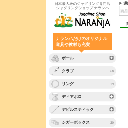
通
日本最大級のジャグリング専門店
ジャグリングショップ ナランハ
ナランハだけのオリジナル
道具や教材も充実
ボール
クラブ
60
リング
19
ディアボロ
デビルスティック
シガーボックス
20