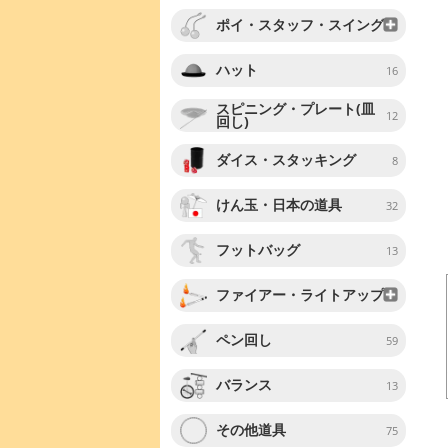
ポイ・スタッフ・スイング
ハット
16
スピニング・プレート(皿
12
回し)
ダイス・スタッキング
8
けん玉・日本の道具
32
フットバッグ
13
ファイアー・ライトアップ
ペン回し
59
バランス
13
その他道具
75