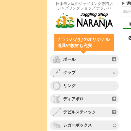
通
日本最大級のジャグリング専門店
ジャグリングショップ ナランハ
ナランハだけのオリジナル
道具や教材も充実
ボール
クラブ
60
リング
19
ディアボロ
デビルスティック
シガーボックス
20