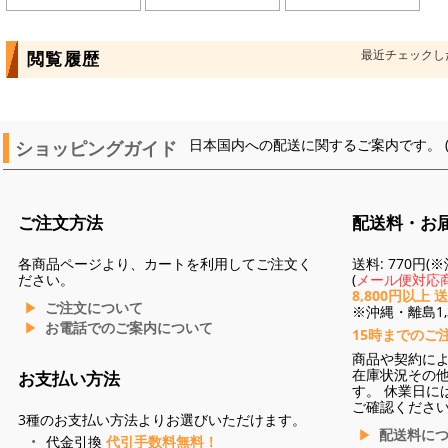
最近チェックし
閲覧履歴
ショッピングガイド
日本国内への配送に関するご案内です。 
ご注文方法
配送料・お
各商品ページより、カートを利用してご注文く
送料: 770円
ださい。
(
メール便対応商
8,800円以上 
ご注文について
※沖縄・離島1,3
お電話でのご案内について
15時までのご
商品や契約に
在庫状況その
お支払い方法
す。 休業日に
ご確認くださ
3種のお支払い方法よりお選びいただけます。
配送料に
代金引換
代引手数料無料！