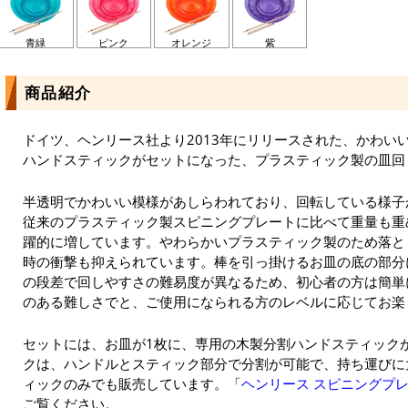
青緑
ピンク
オレンジ
紫
商品紹介
ドイツ、ヘンリース社より2013年にリリースされた、かわい
ハンドスティックがセットになった、プラスティック製の皿回
半透明でかわいい模様があしらわれており、回転している様子
従来のプラスティック製スピニングプレートに比べて重量も重
躍的に増しています。やわらかいプラスティック製のため落と
時の衝撃も抑えられています。棒を引っ掛けるお皿の底の部分
の段差で回しやすさの難易度が異なるため、初心者の方は簡単
のある難しさでと、ご使用になられる方のレベルに応じてお楽
セットには、お皿が1枚に、専用の木製分割ハンドスティック
クは、ハンドルとスティック部分で分割が可能で、持ち運びに
ィックのみでも販売しています。「
ヘンリース スピニングプ
ご覧ください。