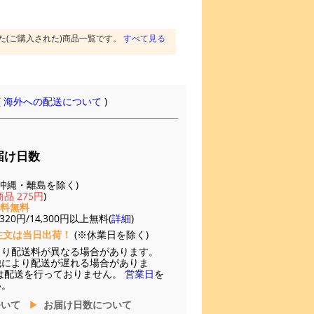
た(ご購入された)商品一覧です。
すべて見る
(
海外への配送について
)
届け日数
(※沖縄・離島を除く)
品 275円
)
送料無料
20円/14,300円以上無料(
詳細
)
注文は当日出荷！
(※休業日を除く)
より配送料が異なる場合があります。
他により配送が遅れる場合がありま
は配送を行っておりません。
営業日
を
い。
ついて
お届け日数について