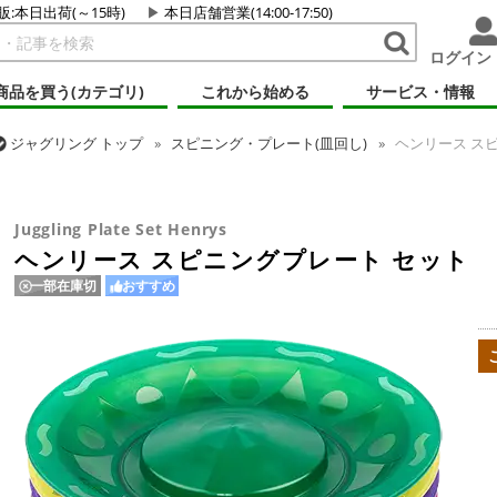
販:本日出荷(～15時)
本日店舗営業(14:00-17:50)
ログイン
商品を買う(カテゴリ)
これから始める
サービス・情報
ジャグリング
トップ
スピニング・プレート(皿回し)
ヘンリース ス
ジャグリング
トップ
その他道具
ヘンリース スピニングプレート セ
Juggling Plate Set Henrys
ヘンリース スピニングプレート セット
一部在庫切
おすすめ