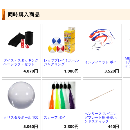
同時購入商品
M
ダイス・スタッキング
レッツプレイ！ボール
インフィニット ポイ
ト
ベーシック・セット
ジャグリング
ィ
4,070円
1,980円
3,520円
ヘンリース スピニン
クリスタルボール 100
スカーフ ポイ
グプレート用 分割ハ
ンドスティック
5,060円
3,300円
440円