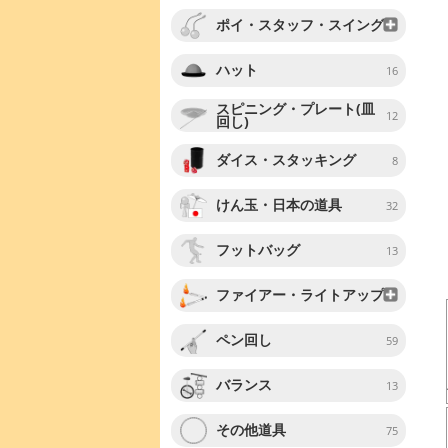
ポイ・スタッフ・スイング
ハット
16
スピニング・プレート(皿
12
回し)
ダイス・スタッキング
8
けん玉・日本の道具
32
フットバッグ
13
ファイアー・ライトアップ
ペン回し
59
バランス
13
その他道具
75