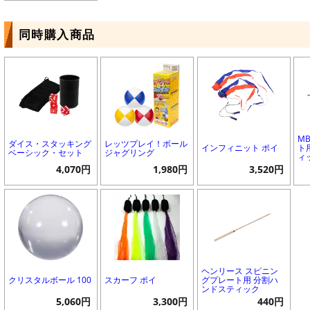
同時購入商品
M
ダイス・スタッキング
レッツプレイ！ボール
インフィニット ポイ
ト
ベーシック・セット
ジャグリング
ィ
4,070円
1,980円
3,520円
ヘンリース スピニン
クリスタルボール 100
スカーフ ポイ
グプレート用 分割ハ
ンドスティック
5,060円
3,300円
440円