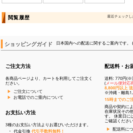
最近チェックし
閲覧履歴
ショッピングガイド
日本国内への配送に関するご案内です。 
ご注文方法
配送料・お
各商品ページより、カートを利用してご注文く
送料: 770円
ださい。
(
メール便対応商
8,800円以上 
ご注文について
※沖縄・離島1,3
お電話でのご案内について
15時までのご
商品や契約に
在庫状況その
お支払い方法
す。 休業日に
ご確認くださ
3種のお支払い方法よりお選びいただけます。
配送料に
代金引換
代引手数料無料！