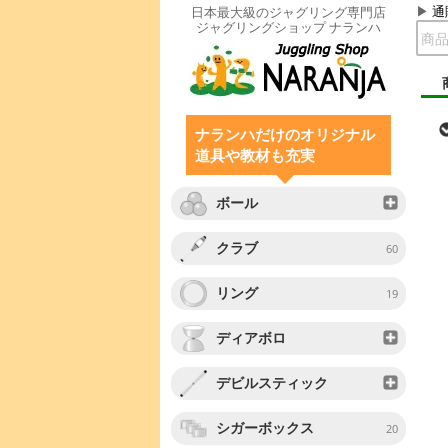
通
日本最大級のジャグリング専門店
ジャグリングショップ ナランハ
ナランハだけのオリジナル
道具や教材も充実
ボール
クラブ
60
リング
19
ディアボロ
デビルスティック
シガーボックス
20