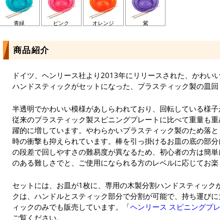
青緑
ピンク
オレンジ
紫
商品紹介
ドイツ、ヘンリース社より2013年にリリースされた、かわい
ハンドスティックがセットになった、プラスティック製の皿回
半透明でかわいい模様があしらわれており、回転している様子
従来のプラスティック製スピニングプレートに比べて重量も重
躍的に増しています。やわらかいプラスティック製のため落と
時の衝撃も抑えられています。棒を引っ掛けるお皿の底の部分
の段差で回しやすさの難易度が異なるため、初心者の方は簡単
のある難しさでと、ご使用になられる方のレベルに応じてお楽
セットには、お皿が1枚に、専用の木製分割ハンドスティック
クは、ハンドルとスティック部分で分割が可能で、持ち運びに
ィックのみでも販売しています。「
ヘンリース スピニングプ
ご覧ください。