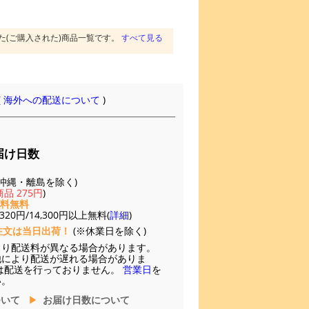
た(ご購入された)商品一覧です。
すべて見る
(
海外への配送について
)
届け日数
(※沖縄・離島を除く)
品 275円
)
送料無料
20円/14,300円以上無料(
詳細
)
注文は当日出荷！
(※休業日を除く)
より配送料が異なる場合があります。
他により配送が遅れる場合がありま
は配送を行っておりません。
営業日
を
い。
ついて
お届け日数について