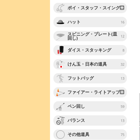
ポイ・スタッフ・スイング
ハット
16
スピニング・プレート(皿
12
回し)
ダイス・スタッキング
8
けん玉・日本の道具
32
フットバッグ
13
ファイアー・ライトアップ
ペン回し
59
バランス
13
その他道具
75