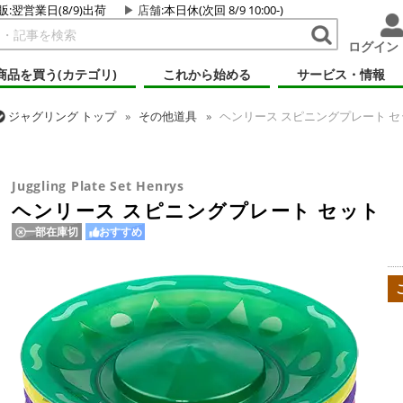
販:翌営業日(8/9)出荷
店舗
:本日休(次回 8/9 10:00-)
ログイン
商品を買う(カテゴリ)
これから始める
サービス・情報
ジャグリング
トップ
その他道具
ヘンリース スピニングプレート セ
ジャグリング
トップ
スピニング・プレート(皿回し)
ヘンリース ス
Juggling Plate Set Henrys
ヘンリース スピニングプレート セット
一部在庫切
おすすめ