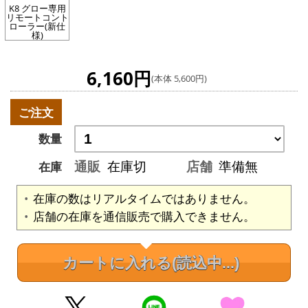
K8 グロー専用
リモートコント
ローラー(新仕
様)
6,160円
(本体 5,600円)
ご注文
数量
通販
在庫切
店舗
準備無
在庫
在庫の数はリアルタイムではありません。
店舗の在庫を通信販売で購入できません。
カートに入れる
(読込中...)