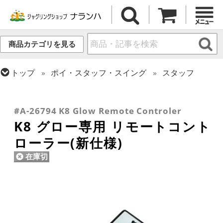
商品カテゴリを見る
トップ
ポイ・スタッフ・スイング
スタッフ
トップ
ボール
ファイアー・ライトアップ
トップ
ファイアー・ライトアップ
トップ
デビルスティック
リペア用品
トップ
クラブ
リペア・関連商品
#A-26794 K8 Glow Remote Controler
K8 グロー専用 リモートコント
ローラー(新仕様)
在庫切