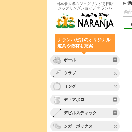
通
日本最大級のジャグリング専門店
ジャグリングショップ ナランハ
ナランハだけのオリジナル
道具や教材も充実
ボール
クラブ
60
リング
19
ディアボロ
デビルスティック
シガーボックス
20