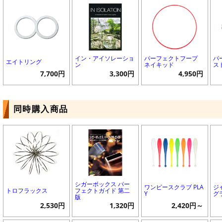
イン・アイソレーショ
パーフェクトフープ
パ
エイトリング
ン
ネイキッド
ス
7,700円
3,300円
4,950円
同時購入商品
シガーボックス パー
ワンピースクラブ PLA
ジ
トロフラックス
フェクトガイド 第二
Y
グ
版
2,530円
1,320円
2,420円～