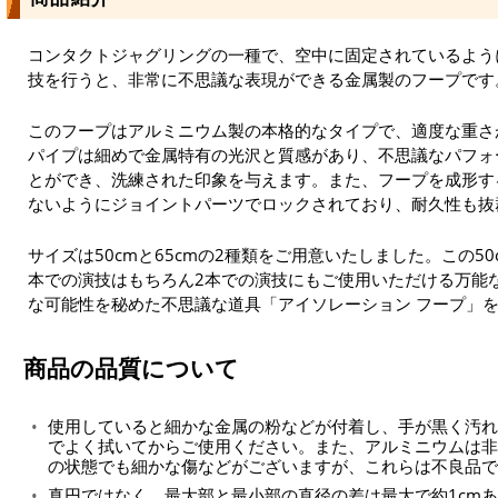
コンタクトジャグリングの一種で、空中に固定されているよう
技を行うと、非常に不思議な表現ができる金属製のフープです
このフープはアルミニウム製の本格的なタイプで、適度な重さ
パイプは細めで金属特有の光沢と質感があり、不思議なパフォ
とができ、洗練された印象を与えます。また、フープを成形す
ないようにジョイントパーツでロックされており、耐久性も抜
サイズは50cmと65cmの2種類をご用意いたしました。この5
本での演技はもちろん2本での演技にもご使用いただける万能
な可能性を秘めた不思議な道具「アイソレーション フープ」
商品の品質について
使用していると細かな金属の粉などが付着し、手が黒く汚れ
でよく拭いてからご使用ください。また、アルミニウムは非
の状態でも細かな傷などがございますが、これらは不良品で
真円ではなく、最大部と最小部の直径の差は最大で約1cm