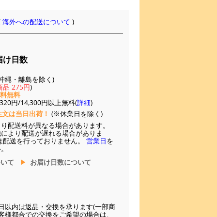
(
海外への配送について
)
届け日数
(※沖縄・離島を除く)
品 275円
)
送料無料
20円/14,300円以上無料(
詳細
)
注文は当日出荷！
(※休業日を除く)
より配送料が異なる場合があります。
他により配送が遅れる場合がありま
は配送を行っておりません。
営業日
を
い。
ついて
お届け日数について
日以内は返品・交換を承ります(一部商
お客様都合での交換をご希望の場合は、