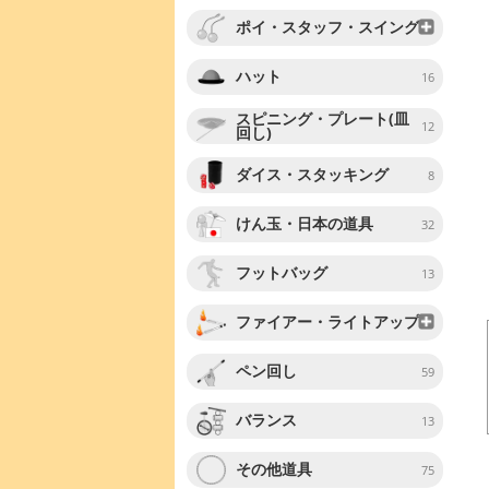
ポイ・スタッフ・スイング
ハット
16
スピニング・プレート(皿
12
回し)
ダイス・スタッキング
8
けん玉・日本の道具
32
フットバッグ
13
ファイアー・ライトアップ
ペン回し
59
バランス
13
その他道具
75