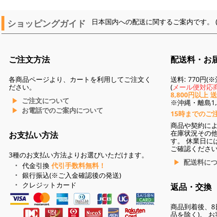
ショッピングガイド
日本国内への配送に関するご案内です。 
ご注文方法
配送料・お
各商品ページより、カートを利用してご注文く
送料: 770円
ださい。
(
メール便対応商
8,800円以上 
ご注文について
※沖縄・離島1,3
お電話でのご案内について
15時までのご
商品や契約に
在庫状況その
お支払い方法
す。 休業日に
ご確認くださ
3種のお支払い方法よりお選びいただけます。
配送料に
代金引換
代引手数料無料！
銀行振込(※ご入金確認後の発送)
クレジットカード
返品・交換
商品到着後、8
品を除く)。 