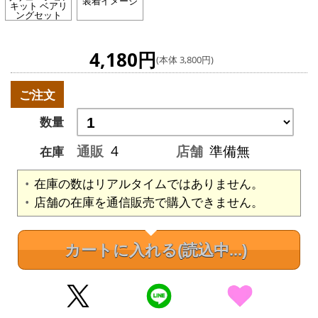
装着イメージ
キット ベアリ
ングセット
4,180円
(本体 3,800円)
ご注文
数量
通販
4
店舗
準備無
在庫
在庫の数はリアルタイムではありません。
店舗の在庫を通信販売で購入できません。
カートに入れる
(読込中...)