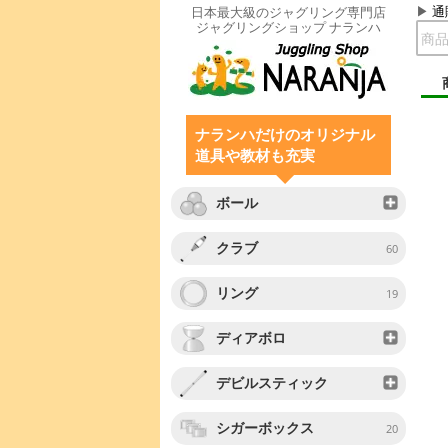
通
日本最大級のジャグリング専門店
ジャグリングショップ ナランハ
ナランハだけのオリジナル
道具や教材も充実
ボール
クラブ
60
リング
19
ディアボロ
デビルスティック
シガーボックス
20