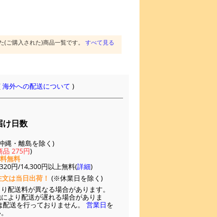
た(ご購入された)商品一覧です。
すべて見る
(
海外への配送について
)
届け日数
(※沖縄・離島を除く)
品 275円
)
送料無料
20円/14,300円以上無料(
詳細
)
注文は当日出荷！
(※休業日を除く)
より配送料が異なる場合があります。
他により配送が遅れる場合がありま
は配送を行っておりません。
営業日
を
い。