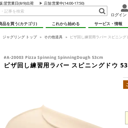
販:翌営業日(8/9)出荷
店舗
:営業中(14:00-17:50)
ログイン
商品を買う(カテゴリ)
これから始める
サービス・情報
ジャグリング
トップ
その他道具
ピザ回し練習用ラバー スピニングドウ
#A-20003 Pizza Spinning SpinningDough 53cm
ピザ回し練習用ラバー スピニングドウ 53