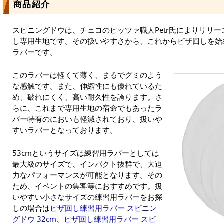
商品紹介
スピニングドウは、チェコのピッツァ職人Petr氏によりリリ
し専用生地です。その扱いやすさから、これからピザ回しを始
ラバーです。
このラバーは軽くて薄く、まるでグミのよう
な感触です。また、伸縮性にも優れているた
め、破れにくく、高い耐久性を誇ります。さ
らに、これまで専用生地の宿命でもあったラ
バー特有のにおいも軽減されており、扱いや
すいラバーとなっております。
53cmというサイズは練習用ラバーとしては
最大級のサイズで、インパクト抜群で、大迫
力なパフォーマンスが可能となります。その
ため、イベントの集客等におすすめです。扱
いやすい小さなサイズの練習用ラバーをお探
しの場合は
ピザ回し練習用ラバー スピニン
グドウ 32cm
、
ピザ回し練習用ラバー スピ