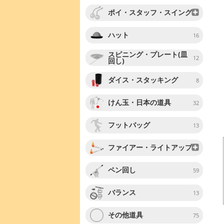
ポイ・スタッフ・スイング
ハット
16
スピニング・プレート(皿
12
回し)
ダイス・スタッキング
8
けん玉・日本の道具
32
フットバッグ
13
ファイアー・ライトアップ
ペン回し
59
バランス
13
その他道具
75