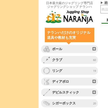
通
日本最大級のジャグリング専門店
ジャグリングショップ ナランハ
ナランハだけのオリジナル
道具や教材も充実
ボール
クラブ
60
リング
19
ディアボロ
デビルスティック
シガーボックス
20