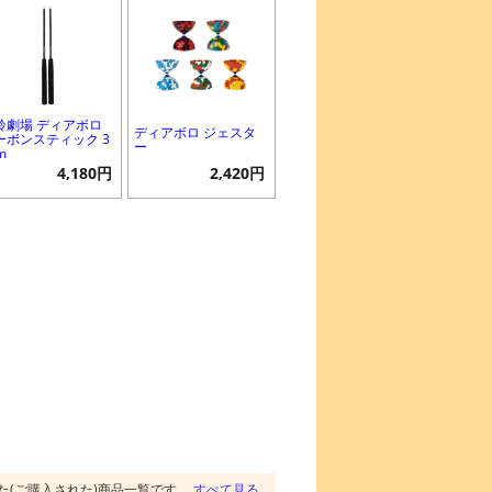
鈴劇場 ディアボロ
ディアボロ ジェスタ
ーボンスティック 3
ー
m
4,180円
2,420円
た(ご購入された)商品一覧です。
すべて見る