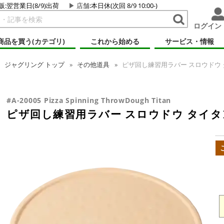
販:翌営業日(8/9)出荷
店舗
:本日休(次回 8/9 10:00-)
ログイン
商品を買う(カテゴリ)
これから始める
サービス・情報
ジャグリング
トップ
その他道具
ピザ回し練習用ラバー スロウドウ 
#A-20005 Pizza Spinning ThrowDough Titan
ピザ回し練習用ラバー スロウドウ タイタ