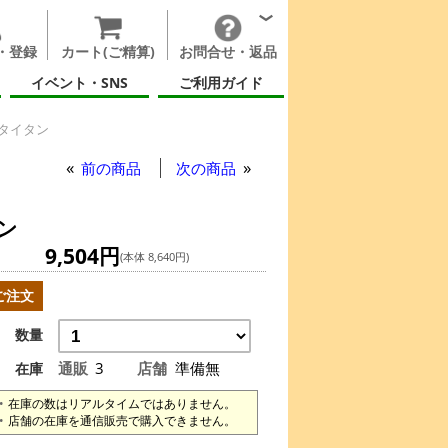
・登録
カート(ご精算)
お問合せ・返品
イベント・SNS
ご利用ガイド
タイタン
前の商品
次の商品
ン
9,504円
(本体 8,640円)
ご注文
数量
通販
3
店舗
準備無
在庫
在庫の数はリアルタイムではありません。
店舗の在庫を通信販売で購入できません。