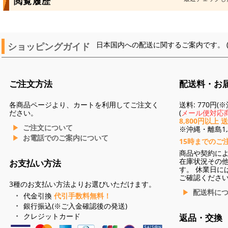
閲覧履歴
ショッピングガイド
日本国内への配送に関するご案内です。 
ご注文方法
配送料・お
各商品ページより、カートを利用してご注文く
送料: 770円
ださい。
(
メール便対応商
8,800円以上 
ご注文について
※沖縄・離島1,3
お電話でのご案内について
15時までのご
商品や契約に
在庫状況その
お支払い方法
す。 休業日に
ご確認くださ
3種のお支払い方法よりお選びいただけます。
配送料に
代金引換
代引手数料無料！
銀行振込(※ご入金確認後の発送)
クレジットカード
返品・交換