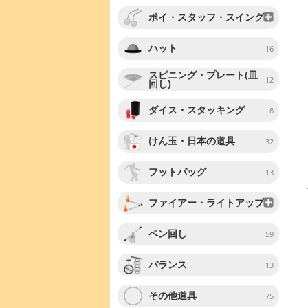
ポイ・スタッフ・スイング
ハット
16
スピニング・プレート(皿
12
回し)
ダイス・スタッキング
8
けん玉・日本の道具
32
フットバッグ
13
ファイアー・ライトアップ
ペン回し
59
バランス
13
その他道具
75