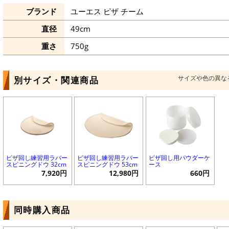
ブランド
ユーエス ピザ チーム
直径
49cm
重さ
750g
サイズや色の異な
別サイズ・関連商品
ピザ回し練習用ラバー
ピザ回し練習用ラバー
ピザ回し用パウダーケ
スピニングドウ 32cm
スピニングドウ 53cm
ース
7,920円
12,980円
660円
同時購入商品