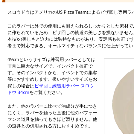
スロウドウはアメリカのUS Pizza Teamによるピザ回し専用
このラバーは外での使用にも耐えられるしっかりとした素材で
に作られているため、ピザ回しの軌道の美しさを損ないません
本技)の美しさと迫力には独特なものがあり、安定感も抜群で
者まで対応できる、オールマイティなバランスに仕上がってい
49cmというサイズは練習用ラバーとしては
非常に巨大なサイズで、インパクト抜群で
す。そのインパクトから、イベントでの集客
等におすすめします。扱いやすいサイズをお
探しの場合は
ピザ回し練習用ラバー スロウ
ドウ 34cm
をご覧ください。
また、他のラバーに比べて油成分が手につき
にくく、ラバーを触った直後に他のパフォー
マンス道具を触ってもさほど滑りません。他
の道具との併用される方におすすめです。