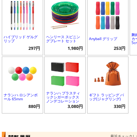
舞
ハイブリッド ゲルグ
ヘンリース スピニン
Anyball グリップ
カ
リップ
グプレート セット
5c
297円
1,980円
253円
ナランハ プラスティ
ナランハ ロシアンボ
ギフト ラッピング バ
ックシガーボックス
ール 65mm
ッグ(ジャグリング)
ノンデコレーション
880円
3,080円
330円
最近チェックし