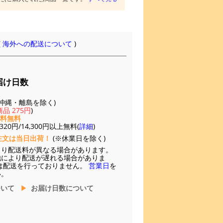
(
海外への配送について
)
届け日数
(※沖縄・離島を除く)
品 275円
)
送料無料
20円/14,300円以上無料(
詳細
)
注文は当日出荷！
(※休業日を除く)
より配送料が異なる場合があります。
他により配送が遅れる場合がありま
は配送を行っておりません。
営業日
を
い。
ついて
お届け日数について