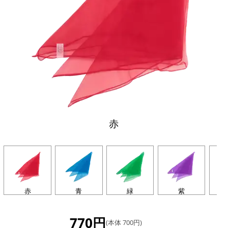
赤
赤
青
緑
紫
770円
(本体 700円)