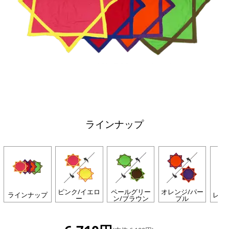
ラインナップ
ピンク/イエロ
ペールグリー
オレンジ/パー
ラインナップ
レッ
ー
ン/ブラウン
プル