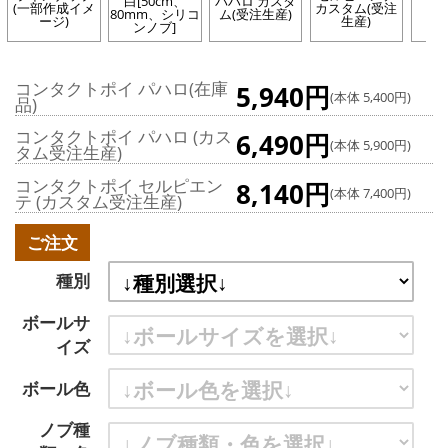
白[50cm、
パハロ カスタ
(一部作成イメ
カスタム(受注
A.
80mm、シリコ
ム(受注生産)
ージ)
生産)
ンノブ]
コンタクトポイ パハロ(在庫
5,940円
(本体 5,400円)
品)
コンタクトポイ パハロ (カス
6,490円
(本体 5,900円)
タム受注生産)
コンタクトポイ セルピエン
8,140円
(本体 7,400円)
テ (カスタム受注生産)
ご注文
種別
ボールサ
イズ
ボール色
ノブ種