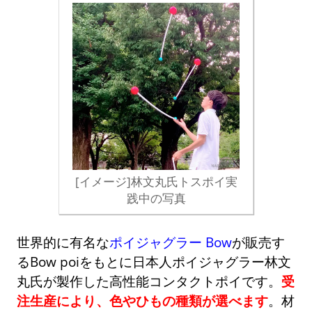
[イメージ]林文丸氏トスポイ実
践中の写真
世界的に有名な
ポイジャグラー Bow
が販売す
るBow poiをもとに日本人ポイジャグラー林文
丸氏が製作した高性能コンタクトポイです。
受
注生産により、色やひもの種類が選べます
。材