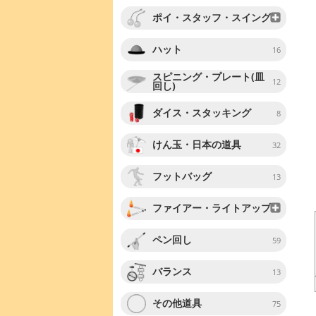
ポイ・スタッフ・スイング
ハット
16
スピニング・プレート(皿
12
回し)
ダイス・スタッキング
8
けん玉・日本の道具
32
フットバッグ
13
ファイアー・ライトアップ
ペン回し
59
バランス
13
その他道具
75