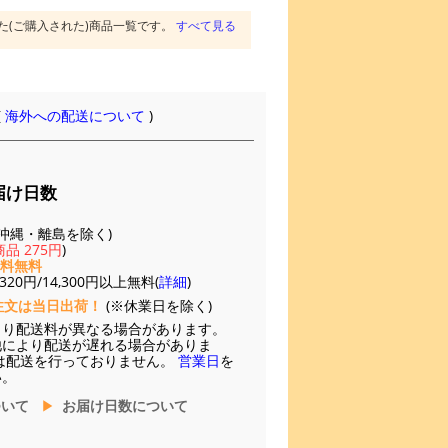
た(ご購入された)商品一覧です。
すべて見る
(
海外への配送について
)
届け日数
(※沖縄・離島を除く)
品 275円
)
送料無料
20円/14,300円以上無料(
詳細
)
注文は当日出荷！
(※休業日を除く)
より配送料が異なる場合があります。
他により配送が遅れる場合がありま
は配送を行っておりません。
営業日
を
い。
ついて
お届け日数について