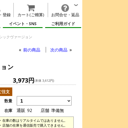
・登録
カート(ご精算)
お問合せ・返品
イベント・SNS
ご利用ガイド
ーシックヴァージョン
ヴァージョン
前の商品
次の商品
ジョン
3,973円
(本体 3,612円)
ご注文
数量
通販
92
店舗
準備無
在庫
在庫の数はリアルタイムではありません。
店舗の在庫を通信販売で購入できません。