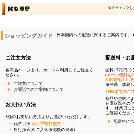
最近チェックし
閲覧履歴
ショッピングガイド
日本国内への配送に関するご案内です。 
ご注文方法
配送料・お
各商品ページより、カートを利用してご注文く
送料: 770円
ださい。
(
メール便対応商
8,800円以上 
ご注文について
※沖縄・離島1,3
お電話でのご案内について
15時までのご
商品や契約に
在庫状況その
お支払い方法
す。 休業日に
ご確認くださ
3種のお支払い方法よりお選びいただけます。
配送料に
代金引換
代引手数料無料！
銀行振込(※ご入金確認後の発送)