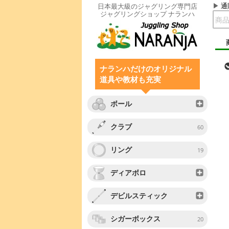
通
日本最大級のジャグリング専門店
ジャグリングショップ ナランハ
ナランハだけのオリジナル
道具や教材も充実
ボール
クラブ
60
リング
19
ディアボロ
デビルスティック
シガーボックス
20