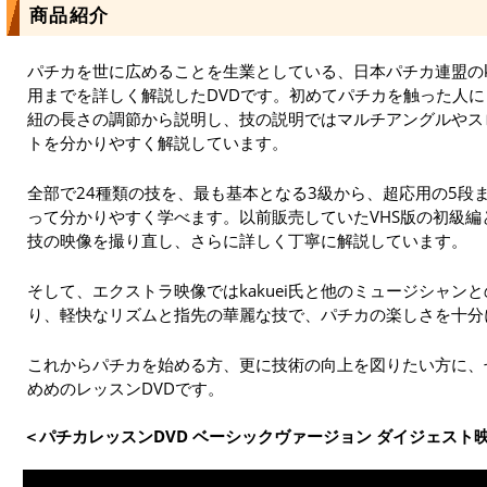
商品紹介
パチカを世に広めることを生業としている、日本パチカ連盟のka
用までを詳しく解説したDVDです。初めてパチカを触った人
紐の長さの調節から説明し、技の説明ではマルチアングルやス
トを分かりやすく解説しています。
全部で24種類の技を、最も基本となる3級から、超応用の5段
って分かりやすく学べます。以前販売していたVHS版の初級
技の映像を撮り直し、さらに詳しく丁寧に解説しています。
そして、エクストラ映像ではkakuei氏と他のミュージシャン
り、軽快なリズムと指先の華麗な技で、パチカの楽しさを十分
これからパチカを始める方、更に技術の向上を図りたい方に、
めめのレッスンDVDです。
＜パチカレッスンDVD ベーシックヴァージョン ダイジェスト