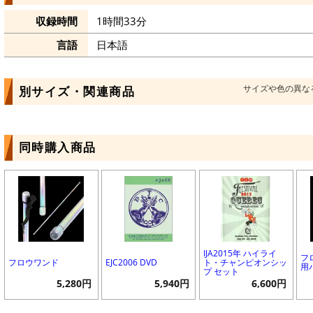
収録時間
1時間33分
言語
日本語
サイズや色の異な
別サイズ・関連商品
同時購入商品
IJA2015年 ハイライ
フ
フロウワンド
EJC2006 DVD
ト・チャンピオンシッ
用
プ セット
5,280円
5,940円
6,600円