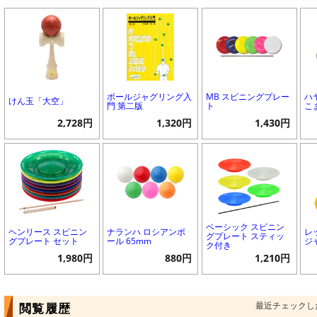
ボールジャグリング入
MB スピニングプレー
ハ
けん玉「大空」
門 第二版
ト
こ
2,728円
1,320円
1,430円
ベーシック スピニン
ヘンリース スピニン
ナランハ ロシアンボ
レ
グプレート スティッ
グプレート セット
ール 65mm
ジ
ク付き
1,980円
880円
1,210円
最近チェックし
閲覧履歴