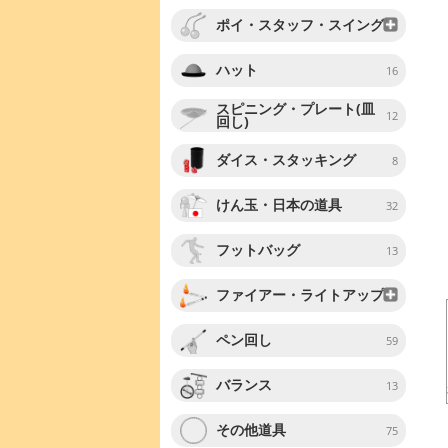
ポイ・スタッフ・スイング
ハット
16
スピニング・プレート(皿
12
回し)
ダイス・スタッキング
8
けん玉・日本の道具
32
フットバッグ
13
ファイアー・ライトアップ
ペン回し
59
バランス
13
その他道具
75