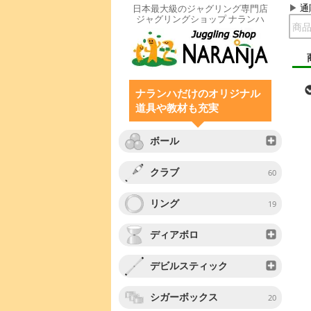
通
日本最大級のジャグリング専門店
ジャグリングショップ ナランハ
ナランハだけのオリジナル
道具や教材も充実
ボール
クラブ
60
リング
19
ディアボロ
デビルスティック
シガーボックス
20