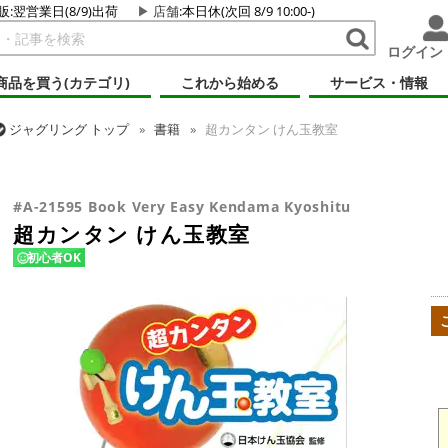
販:翌営業日(8/9)出荷
店舗
:本日休(次回 8/9 10:00-)
ログイン
商品を買う(カテゴリ)
これから始める
サービス・情報
ジャグリング
トップ
書籍
超カンタン けん玉教室
ジャグリング
トップ
けん玉・日本の道具
超カンタン けん玉教室
#A-21595 Book Very Easy Kendama Kyoshitu
超カンタン けん玉教室
初心者OK