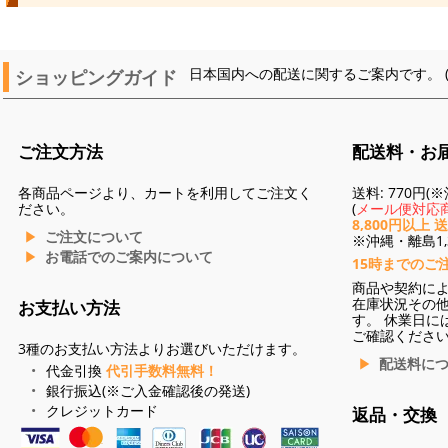
ショッピングガイド
日本国内への配送に関するご案内です。 
ご注文方法
配送料・お
各商品ページより、カートを利用してご注文く
送料: 770円
ださい。
(
メール便対応商
8,800円以上 
ご注文について
※沖縄・離島1,3
お電話でのご案内について
15時までのご
商品や契約に
在庫状況その
お支払い方法
す。 休業日に
ご確認くださ
3種のお支払い方法よりお選びいただけます。
配送料に
代金引換
代引手数料無料！
銀行振込(※ご入金確認後の発送)
クレジットカード
返品・交換