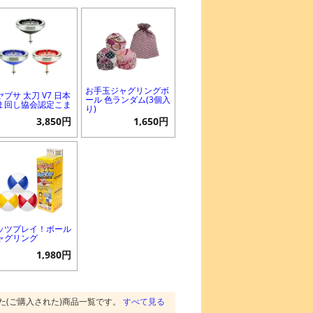
お手玉ジャグリングボ
ヤブサ 太刀 V7 日本
ール 色ランダム(3個入
ま回し協会認定こま
り)
3,850円
1,650円
ッツプレイ！ボール
ャグリング
1,980円
た(ご購入された)商品一覧です。
すべて見る