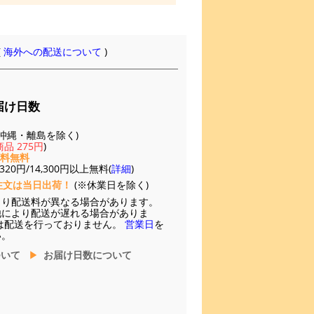
(
海外への配送について
)
届け日数
(※沖縄・離島を除く)
品 275円
)
送料無料
20円/14,300円以上無料(
詳細
)
注文は当日出荷！
(※休業日を除く)
より配送料が異なる場合があります。
他により配送が遅れる場合がありま
は配送を行っておりません。
営業日
を
い。
ついて
お届け日数について