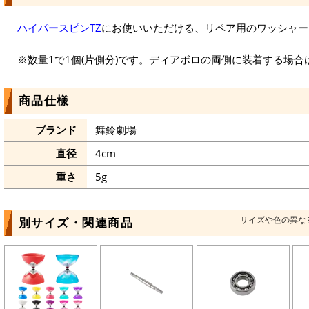
ハイパースピンTZ
にお使いいただける、リペア用のワッシャー
※数量1で1個(片側分)です。ディアボロの両側に装着する場合は
商品仕様
ブランド
舞鈴劇場
直径
4cm
重さ
5g
サイズや色の異な
別サイズ・関連商品