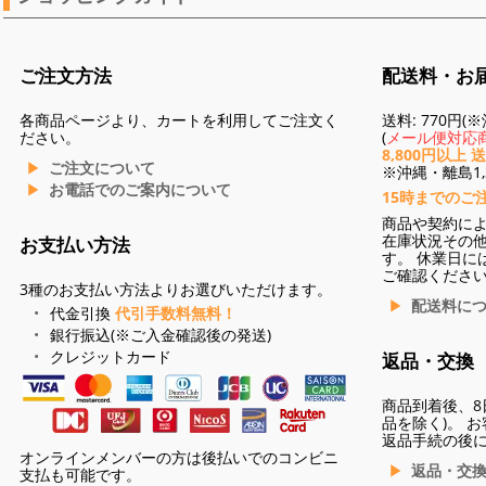
ご注文方法
配送料・お
各商品ページより、カートを利用してご注文く
送料: 770円
ださい。
(
メール便対応商
8,800円以上 
ご注文について
※沖縄・離島1,3
お電話でのご案内について
15時までのご
商品や契約に
在庫状況その
お支払い方法
す。 休業日に
ご確認くださ
3種のお支払い方法よりお選びいただけます。
配送料に
代金引換
代引手数料無料！
銀行振込(※ご入金確認後の発送)
クレジットカード
返品・交換
商品到着後、8
品を除く)。 
返品手続の後
オンラインメンバーの方は後払いでのコンビニ
返品・交
支払も可能です。