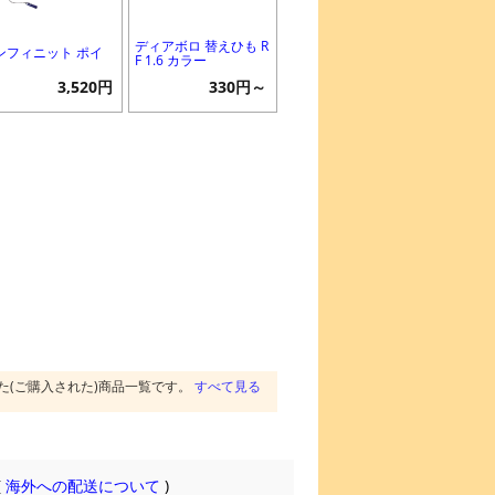
ディアボロ 替えひも R
ンフィニット ポイ
F 1.6 カラー
3,520円
330円～
た(ご購入された)商品一覧です。
すべて見る
(
海外への配送について
)