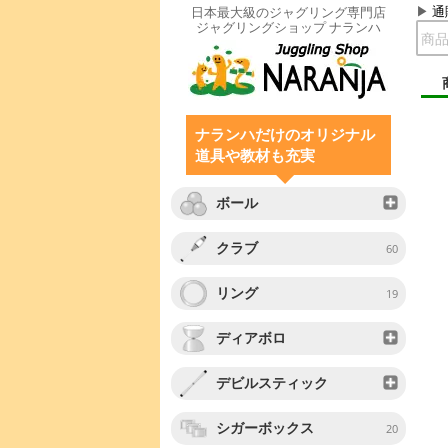
通
日本最大級のジャグリング専門店
ジャグリングショップ ナランハ
ナランハだけのオリジナル
道具や教材も充実
ボール
クラブ
60
リング
19
ディアボロ
デビルスティック
シガーボックス
20