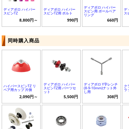
ディアボロ ハイパー
ディアボロ ハイパー
ディアボロ ハイパー
デ
スピン用 ボールベア
スピンTZ
スピンTZ用 ボルト
ス
リング
8,800円～
990円
660円
同時購入商品
ディアボロ ハイパー
ディアボロ Y字レンチ
ハイパースピンTZ リ
ク
スピンTZ用 パーツセ
(8-9-10mm)ナット外
ペア用カップ 片側
ラ
ット
し用
2,090円～
5,500円
308円