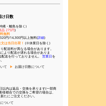
届け日数
(※沖縄・離島を除く)
品 275円
)
送料無料
20円/14,300円以上無料(
詳細
)
注文は当日出荷！
(※休業日を除く)
より配送料が異なる場合があります。
他により配送が遅れる場合がありま
は配送を行っておりません。
営業日
を
い。
ついて
お届け日数について
日以内は返品・交換を承ります(一部商
お客様都合での交換をご希望の場合は、
に新たにご注文ください。
換について