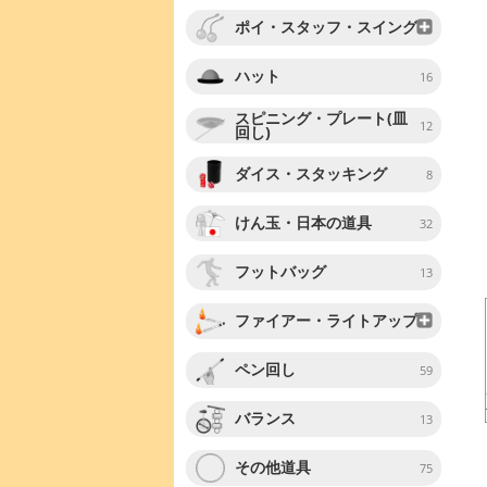
ポイ・スタッフ・スイング
ハット
16
スピニング・プレート(皿
12
回し)
ダイス・スタッキング
8
けん玉・日本の道具
32
フットバッグ
13
ファイアー・ライトアップ
ペン回し
59
バランス
13
その他道具
75