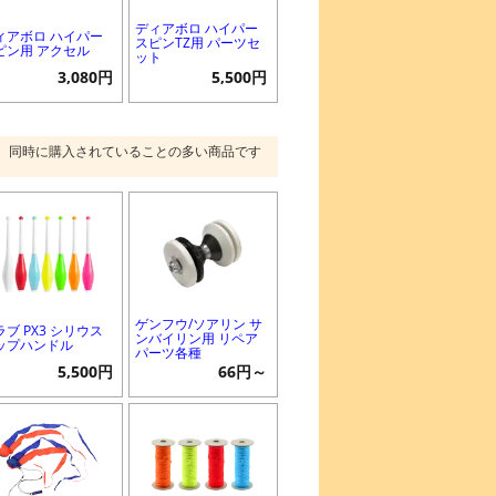
ディアボロ ハイパー
ィアボロ ハイパー
スピンTZ用 パーツセ
ピン用 アクセル
ット
3,080円
5,500円
同時に購入されていることの多い商品です
ゲンフウ/ソアリン サ
ラブ PX3 シリウス
ンバイリン用 リペア
ップハンドル
パーツ各種
5,500円
66円～