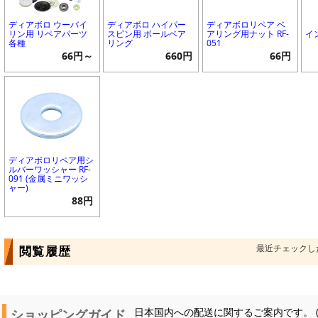
ディアボロ ウーバイ
ディアボロ ハイパー
ディアボロリペア ベ
リン用 リペアパーツ
スピン用 ボールベア
アリング用ナット RF-
イ
各種
リング
051
66円～
660円
66円
ディアボロリペア用シ
ルバーワッシャー RF-
091 (金属ミニワッシ
ャー)
88円
最近チェックし
閲覧履歴
ショッピングガイド
日本国内への配送に関するご案内です。 