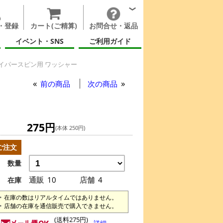
・登録
カート(ご精算)
お問合せ・返品
イベント・SNS
ご利用ガイド
イパースピン用 ワッシャー
前の商品
次の商品
275円
(本体 250円)
ご注文
数量
通販
10
店舗
4
在庫
在庫の数はリアルタイムではありません。
店舗の在庫を通信販売で購入できません。
(送料275円)