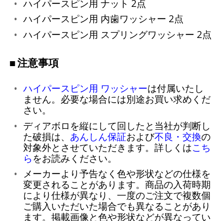
ハイパースピン用 ナット 2点
ハイパースピン用 内歯ワッシャー 2点
ハイパースピン用 スプリングワッシャー 2点
注意事項
ハイパースピン用 ワッシャー
は付属いたし
ません。必要な場合には別途お買い求めくだ
さい。
ディアボロを縦にして回したと当社が判断し
た破損は、
あんしん保証
および
不良・交換
の
対象外とさせていただきます。詳しくは
こち
ら
をお読みください。
メーカーより予告なく色や形状などの仕様を
変更されることがあります。商品の入荷時期
により仕様が異なり、一度のご注文で複数個
ご購入いただいた場合でも異なることがあり
ます。掲載画像と色や形状などが異なってい