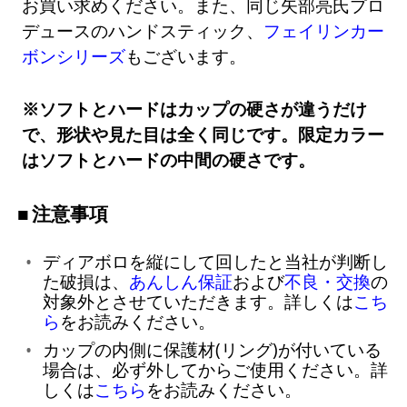
お買い求めください。また、同じ矢部亮氏プロ
デュースのハンドスティック、
フェイリンカー
ボンシリーズ
もございます。
※ソフトとハードはカップの硬さが違うだけ
で、形状や見た目は全く同じです。限定カラー
はソフトとハードの中間の硬さです。
注意事項
ディアボロを縦にして回したと当社が判断し
た破損は、
あんしん保証
および
不良・交換
の
対象外とさせていただきます。詳しくは
こち
ら
をお読みください。
カップの内側に保護材(リング)が付いている
場合は、必ず外してからご使用ください。詳
しくは
こちら
をお読みください。