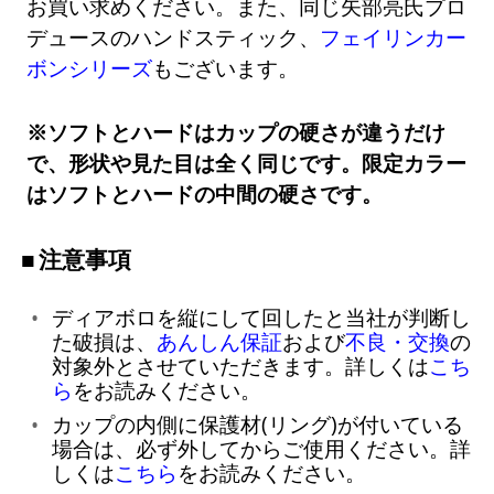
お買い求めください。また、同じ矢部亮氏プロ
デュースのハンドスティック、
フェイリンカー
ボンシリーズ
もございます。
※ソフトとハードはカップの硬さが違うだけ
で、形状や見た目は全く同じです。限定カラー
はソフトとハードの中間の硬さです。
注意事項
ディアボロを縦にして回したと当社が判断し
た破損は、
あんしん保証
および
不良・交換
の
対象外とさせていただきます。詳しくは
こち
ら
をお読みください。
カップの内側に保護材(リング)が付いている
場合は、必ず外してからご使用ください。詳
しくは
こちら
をお読みください。