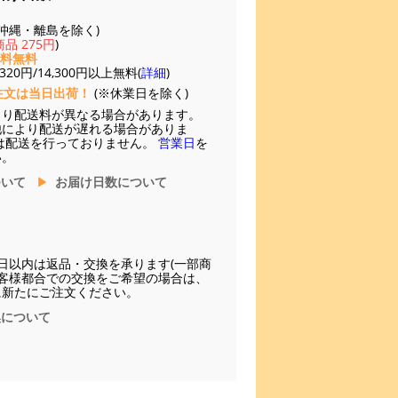
(※沖縄・離島を除く)
品 275円
)
送料無料
20円/14,300円以上無料(
詳細
)
注文は当日出荷！
(※休業日を除く)
より配送料が異なる場合があります。
他により配送が遅れる場合がありま
は配送を行っておりません。
営業日
を
い。
ついて
お届け日数について
日以内は返品・交換を承ります(一部商
お客様都合での交換をご希望の場合は、
に新たにご注文ください。
換について