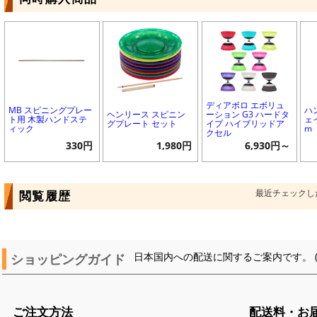
ディアボロ エボリュ
MB スピニングプレー
ハ
ヘンリース スピニン
ーション G3 ハードタ
ト用 木製ハンドステ
ェ
グプレート セット
イプ ハイブリッドア
ィック
m
クセル
330円
1,980円
6,930円～
最近チェックし
閲覧履歴
ショッピングガイド
日本国内への配送に関するご案内です。 
ご注文方法
配送料・お