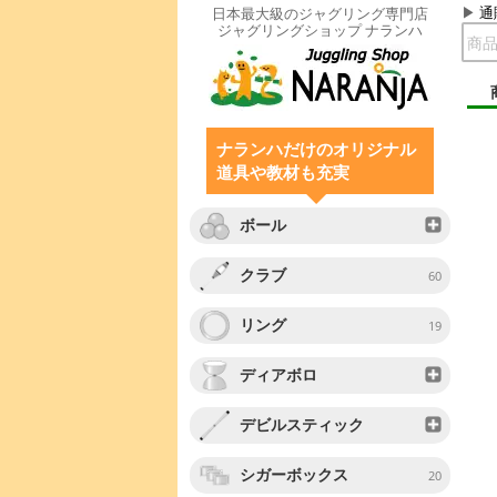
通
日本最大級のジャグリング専門店
ジャグリングショップ ナランハ
ナランハだけのオリジナル
道具や教材も充実
ボール
クラブ
60
リング
19
ディアボロ
デビルスティック
シガーボックス
20