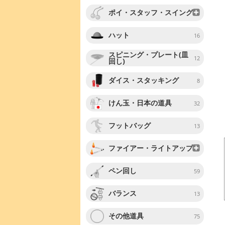
ポイ・スタッフ・スイング
ハット
16
スピニング・プレート(皿
12
回し)
ダイス・スタッキング
8
けん玉・日本の道具
32
フットバッグ
13
ファイアー・ライトアップ
ペン回し
59
バランス
13
その他道具
75