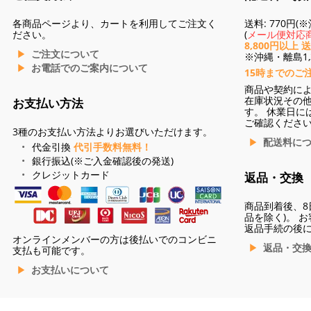
各商品ページより、カートを利用してご注文く
送料: 770円
ださい。
(
メール便対応商
8,800円以上 
ご注文について
※沖縄・離島1,3
お電話でのご案内について
15時までのご
商品や契約に
在庫状況その
お支払い方法
す。 休業日に
ご確認くださ
3種のお支払い方法よりお選びいただけます。
配送料に
代金引換
代引手数料無料！
銀行振込(※ご入金確認後の発送)
クレジットカード
返品・交換
商品到着後、8
品を除く)。 
返品手続の後
オンラインメンバーの方は後払いでのコンビニ
返品・交
支払も可能です。
お支払いについて