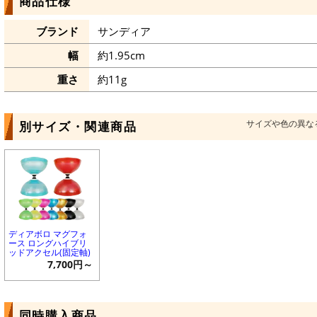
商品仕様
ブランド
サンディア
幅
約1.95cm
重さ
約11g
サイズや色の異な
別サイズ・関連商品
ディアボロ マグフォ
ース ロングハイブリ
ッドアクセル(固定軸)
7,700円～
同時購入商品