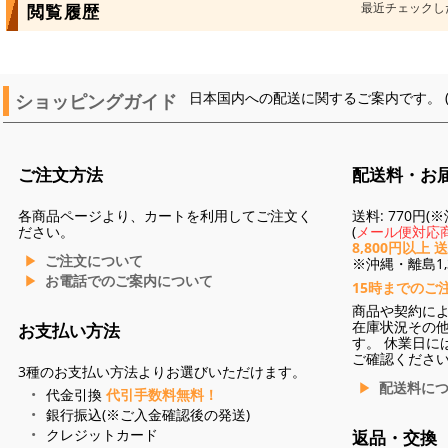
最近チェックし
閲覧履歴
ショッピングガイド
日本国内への配送に関するご案内です。 
ご注文方法
配送料・お
各商品ページより、カートを利用してご注文く
送料: 770円
ださい。
(
メール便対応商
8,800円以上 
ご注文について
※沖縄・離島1,3
お電話でのご案内について
15時までのご
商品や契約に
在庫状況その
お支払い方法
す。 休業日に
ご確認くださ
3種のお支払い方法よりお選びいただけます。
配送料に
代金引換
代引手数料無料！
銀行振込(※ご入金確認後の発送)
クレジットカード
返品・交換