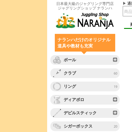
通
日本最大級のジャグリング専門店
ジャグリングショップ ナランハ
ナランハだけのオリジナル
道具や教材も充実
ボール
クラブ
60
リング
19
ディアボロ
デビルスティック
シガーボックス
20