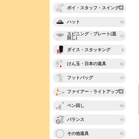
ポイ・スタッフ・スイング
ハット
16
スピニング・プレート(皿
12
回し)
ダイス・スタッキング
8
けん玉・日本の道具
32
フットバッグ
13
ファイアー・ライトアップ
ペン回し
59
バランス
13
その他道具
75