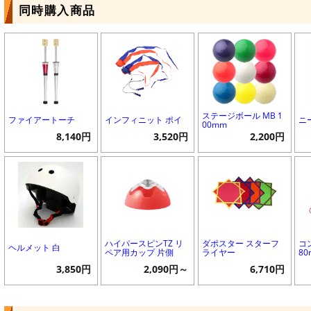
同時購入商品
ステージボール MB 1
ファイアートーチ
インフィニット ポイ
ニ
00mm
8,140円
3,520円
2,200円
ハイパースピンTZ リ
ダポスター スターフ
コ
ヘルメット 白
ペア用カップ 片側
ライヤー
8
3,850円
2,090円～
6,710円