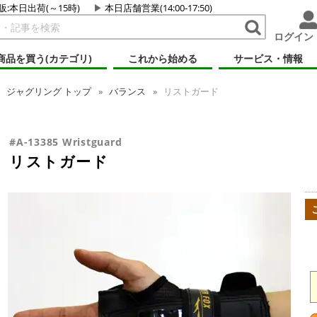
販:本日出荷(～15時)
本日店舗営業(14:00-17:50)
ログイン
商品を買う(カテゴリ)
これから始める
サービス・情報
ジャグリング
トップ
バランス
リストガード
#A-13385 Wristguard
リストガード