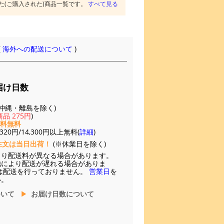
た(ご購入された)商品一覧です。
すべて見る
(
海外への配送について
)
届け日数
(※沖縄・離島を除く)
品 275円
)
送料無料
20円/14,300円以上無料(
詳細
)
注文は当日出荷！
(※休業日を除く)
より配送料が異なる場合があります。
他により配送が遅れる場合がありま
は配送を行っておりません。
営業日
を
い。
ついて
お届け日数について