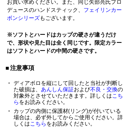
お買い求めください。また、同じ矢部亮氏プロ
デュースのハンドスティック、
フェイリンカー
ボンシリーズ
もございます。
※ソフトとハードはカップの硬さが違うだけ
で、形状や見た目は全く同じです。限定カラー
はソフトとハードの中間の硬さです。
注意事項
ディアボロを縦にして回したと当社が判断し
た破損は、
あんしん保証
および
不良・交換
の
対象外とさせていただきます。詳しくは
こち
ら
をお読みください。
カップの内側に保護材(リング)が付いている
場合は、必ず外してからご使用ください。詳
しくは
こちら
をお読みください。