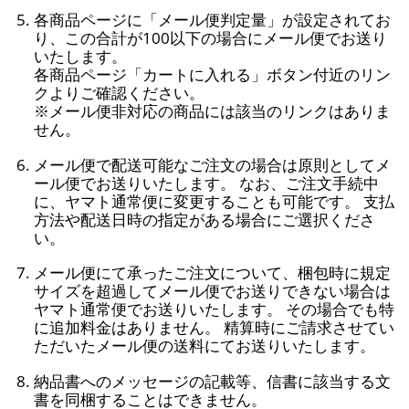
各商品ページに「メール便判定量」が設定されてお
り、この合計が100以下の場合にメール便でお送り
いたします。
各商品ページ「カートに入れる」ボタン付近のリン
クよりご確認ください。
※メール便非対応の商品には該当のリンクはありま
せん。
メール便で配送可能なご注文の場合は原則としてメ
ール便でお送りいたします。 なお、ご注文手続中
に、ヤマト通常便に変更することも可能です。 支払
方法や配送日時の指定がある場合にご選択くださ
い。
メール便にて承ったご注文について、梱包時に規定
サイズを超過してメール便でお送りできない場合は
ヤマト通常便でお送りいたします。 その場合でも特
に追加料金はありません。 精算時にご請求させてい
ただいたメール便の送料にてお送りいたします。
納品書へのメッセージの記載等、信書に該当する文
書を同梱することはできません。