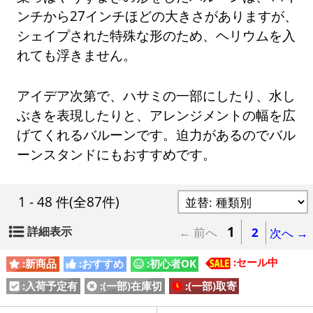
ンチから27インチほどの大きさがありますが、
シェイプされた特殊な形のため、ヘリウムを入
れても浮きません。
アイデア次第で、ハサミの一部にしたり、水し
ぶきを表現したりと、アレンジメントの幅を広
げてくれるバルーンです。迫力があるのでバル
ーンスタンドにもおすすめです。
1 - 48 件
(全87件)
1
詳細表示
← 前へ
2
次へ →
:セール中
:新商品
:おすすめ
:初心者OK
:入荷予定有
:(一部)在庫切
:(一部)取寄