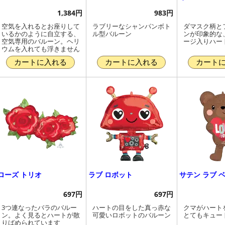
1,384円
983円
空気を入れるとお座りして
ラブリーなシャンパンボト
ダマスク柄と
いるかのように自立する、
ル型バルーン
ンが印象的な
空気専用のバルーン。ヘリ
ージ入りハー
ウムを入れても浮きません
カートに入れる
カートに入れる
カート
ローズ トリオ
ラブ ロボット
サテン ラブ 
697円
697円
3つ連なったバラのバルー
ハートの目をした真っ赤な
クマがハート
ン。よく見るとハートが散
可愛いロボットのバルーン
とてもキュー
りばめられています