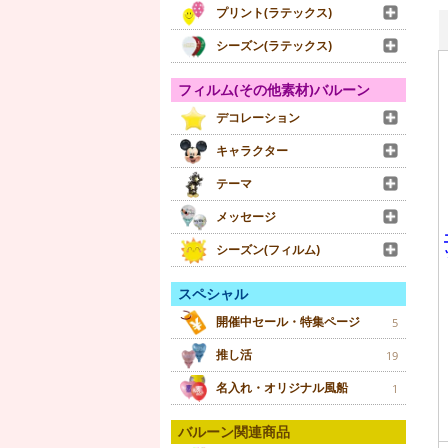
プリント(ラテックス)
シーズン(ラテックス)
フィルム(その他素材)バルーン
デコレーション
キャラクター
テーマ
メッセージ
シーズン(フィルム)
スペシャル
開催中セール・特集ページ
5
推し活
19
名入れ・オリジナル風船
1
バルーン関連商品