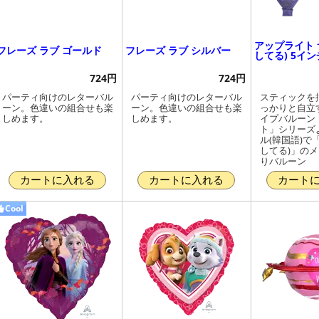
アップライト 
フレーズ ラブ ゴールド
フレーズ ラブ シルバー
してる) 5イン
724円
724円
パーティ向けのレターバル
パーティ向けのレターバル
スティックを
ーン。色違いの組合せも楽
ーン。色違いの組合せも楽
っかりと自立
しめます。
しめます。
イプバルーン
ト」シリーズ
ル(韓国語)で
してる)」の
りバルーン
カートに入れる
カートに入れる
カート
Cool