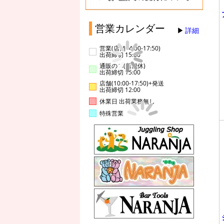
営業カレンダー
詳細
営業(店舗14:00-17:50)
出荷締切 15:00
通販のみ(店舗休)
出荷締切 15:00
店舗(10:00-17:50)+発送
出荷締切 12:00
休業日 出荷業務無し
特殊営業