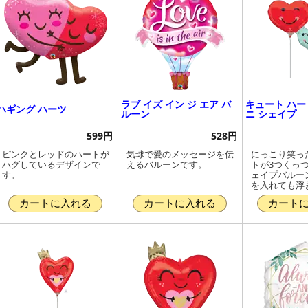
ラブ イズ イン ジ エア バ
キュート ハー
ハギング ハーツ
ルーン
ニ シェイプ
599円
528円
ピンクとレッドのハートが
気球で愛のメッセージを伝
にっこり笑っ
ハグしているデザインで
えるバルーンです。
トが3つくっ
す。
ェイプバルー
を入れても浮
カートに入れる
カートに入れる
カート