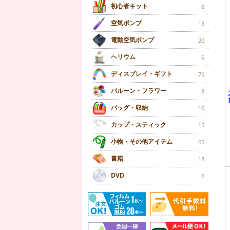
初心者キット
8
空気ポンプ
13
電動空気ポンプ
20
ヘリウム
6
ディスプレイ・ギフト
76
バルーン・フラワー
8
バッグ・収納
10
カップ・スティック
15
小物・その他アイテム
65
書籍
18
DVD
6