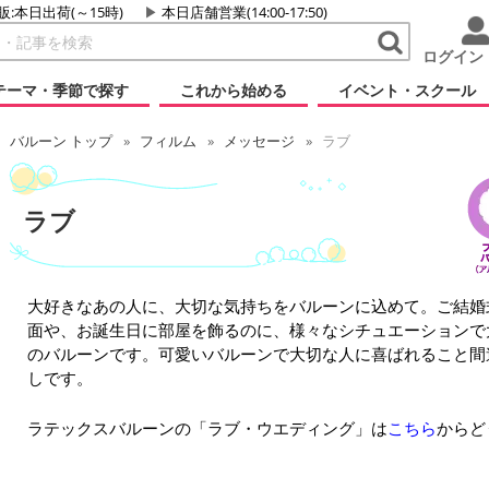
販:本日出荷(～15時)
本日店舗営業(14:00-17:50)
ログイン
テーマ・季節で探す
これから始める
イベント・スクール
バルーン トップ
フィルム
メッセージ
ラブ
ラブ
大好きなあの人に、大切な気持ちをバルーンに込めて。ご結婚
面や、お誕生日に部屋を飾るのに、様々なシチュエーションで
のバルーンです。可愛いバルーンで大切な人に喜ばれること間
しです。
ラテックスバルーンの「ラブ・ウエディング」は
こちら
からど