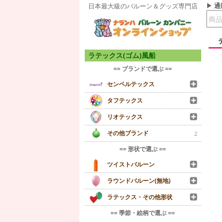
通
日本最大級のバルーン＆グッズ専門店
ラテックス(ゴム)風船
== ブランドで選ぶ ==
センペルテックス
タフテックス
リオテックス
その他ブランド
2
== 形状で選ぶ ==
ツイストバルーン
ラウンドバルーン(無地)
ラテックス・その他形状
== 季節・絵柄で選ぶ ==