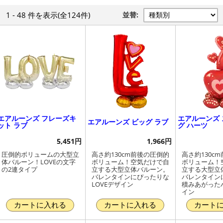
1 - 48 件
を表示
(全124件)
並替:
エアルーンズ フレーズキ
エアルーンズ
エアルーンズ ビッグ ラブ
ット ラブ
グ ハーツ
5,451円
1,966円
圧倒的ボリュームの大型立
高さ約130cm前後の圧倒的
高さ約130c
体バルーン！LOVEの文字
ボリューム！空気だけで自
ボリューム！
の2連タイプ
立する大型立体バルーン。
立する大型立
バレンタインにぴったりな
バレンタイン
LOVEデザイン
積みあがった
イン
カートに入れる
カートに入れる
カート