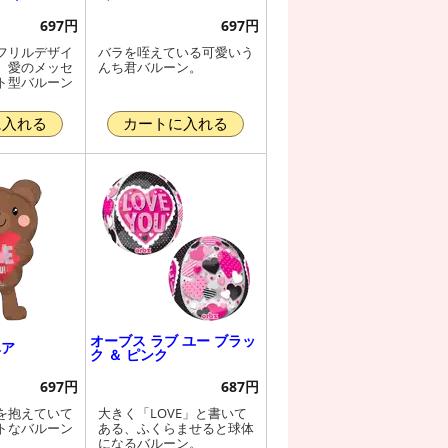
697円
697円
フリルデザイ
バラを咥えている可愛いう
、愛のメッセ
んち君バルーン。
ト型バルーン
に入れる
カートに入れる
オーブス ラブ ユー ブラッ
ベア
ク ＆ ピンク
697円
687円
を抱えていて
大きく「LOVE」と書いて
トなバルーン
ある、ふくらませると球体
になるバルーン。