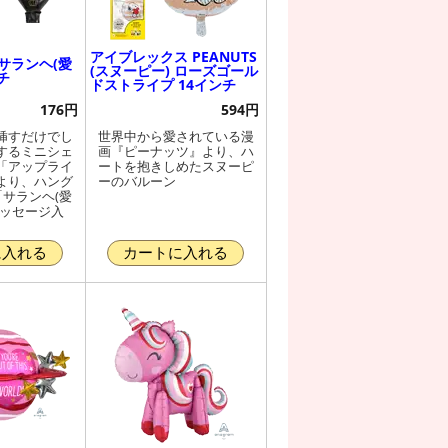
アイブレックス PEANUTS
サランヘ(愛
(スヌーピー) ローズゴール
チ
ドストライプ 14インチ
176円
594円
挿すだけでし
世界中から愛されている漫
するミニシェ
画『ピーナッツ』より、ハ
「アップライ
ートを抱きしめたスヌーピ
より、ハング
ーのバルーン
「サランヘ(愛
メッセージ入
に入れる
カートに入れる