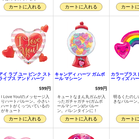
カートに入れる
カートに入れる
カート
アイ ラブ ユー ピンク スト
キャンディ ハーツ ガムボ
カラーブラス
ライプス アンド ハーツ
ール マシーン
ー ウィズ ハ
599円
599円
I Love You!のメッセージ入
キュートなまん丸ガムが入
明るくたのし
りハートバルーン。小さい
ったガチャガチャ(ガムボ
きなバルーン
ハートがくっついているの
ールマシーン)のバルー
がキュート
ン。バレンタインに！
カートに入れる
カートに入れる
カート