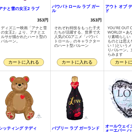
パウパトロール ラブ ガー
アウト オブ 
アナと雪の女王2 ラブ
ル
ド
353円
353円
ディズニー映画「アナと雪
それぞれ特技をもった子犬
YOU'RE OUT O
の女王2」より、アナとエ
たちが活躍する、世界で大
WORLD! =
ルサが描かれたハート型の
人気のCGアニメ「パウパ
り素晴らしい
バルーン。
トロール」のキャラクター
ものとは思え
のハート型バルーン
い！)という
りバルーン。
らみます
カートに入れる
カートに入れる
カート
オールウェイズ
シッティング テディ
バブリー ラブ ガーランド
ォーエバー ハ