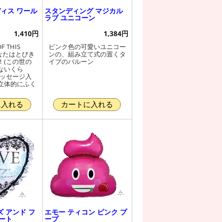
ディス ワール
スタンディング マジカル
ラブ ユニコーン
1,410円
1,384円
F THIS
ピンク色の可愛いユニコー
 あなたはとびき
ンの、組み立て式の置くタ
！(この世の
イプのバルーン
ないくら
メッセージ入
立体的にふく
に入れる
カートに入れる
 アンド フ
エモー ティコン ピンク プ
ート
ープ