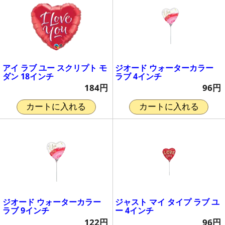
アイ ラブ ユー スクリプト モ
ジオード ウォーターカラー
ダン 18インチ
ラブ 4インチ
184円
96円
カートに入れる
カートに入れる
ジオード ウォーターカラー
ジャスト マイ タイプ ラブ ユ
ラブ 9インチ
ー 4インチ
122円
96円