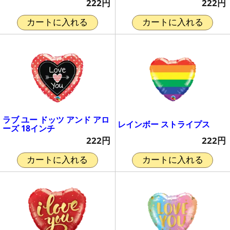
222円
222円
カートに入れる
カートに入れる
ラブ ユー ドッツ アンド アロ
レインボー ストライプス
ーズ 18インチ
222円
222円
カートに入れる
カートに入れる