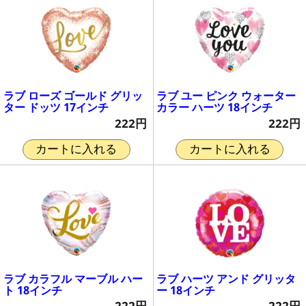
ラブ ローズ ゴールド グリッ
ラブ ユー ピンク ウォーター
ター ドッツ 17インチ
カラー ハーツ 18インチ
222円
222円
カートに入れる
カートに入れる
ラブ カラフル マーブル ハー
ラブ ハーツ アンド グリッタ
ト 18インチ
ー 18インチ
222円
222円