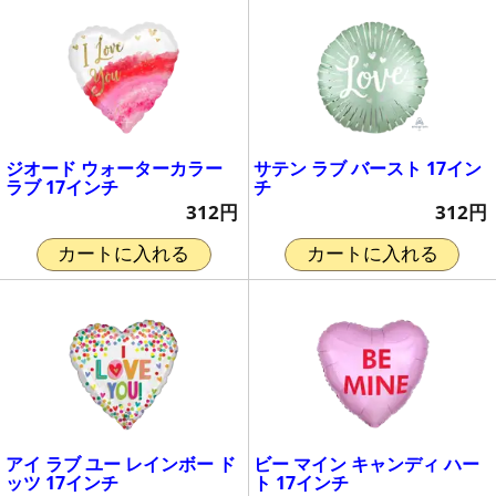
ジオード ウォーターカラー
サテン ラブ バースト 17イン
ラブ 17インチ
チ
312円
312円
カートに入れる
カートに入れる
アイ ラブ ユー レインボー ド
ビー マイン キャンディ ハー
ッツ 17インチ
ト 17インチ