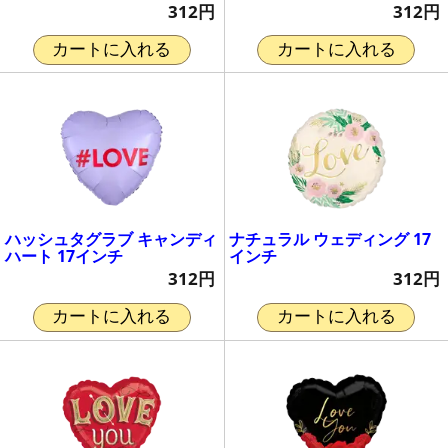
312円
312円
カートに入れる
カートに入れる
ハッシュタグラブ キャンディ
ナチュラル ウェディング 17
ハート 17インチ
インチ
312円
312円
カートに入れる
カートに入れる