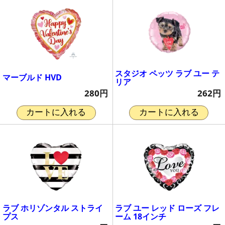
スタジオ ペッツ ラブ ユー テ
マーブルド HVD
リア
280円
262円
カートに入れる
カートに入れる
ラブ ホリゾンタル ストライ
ラブ ユー レッド ローズ フレ
プス
ーム 18インチ