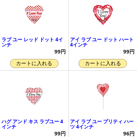
ラブ ユー レッド ドット 4イ
アイ ラブ ユー ドット ハート
ンチ
4インチ
99円
99円
カートに入れる
カートに入れる
ハグ アンド キス ラブユー 4
アイ ラブ ユー プリティ ハー
インチ
ツ 4インチ
99円
96円