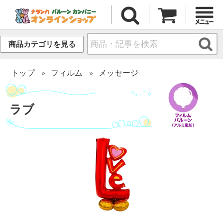
商品カテゴリを見る
トップ
フィルム
メッセージ
ラブ