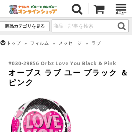
商品カテゴリを見る
トップ
フィルム
メッセージ
ラブ
トップ
フィルム
オーブス
トップ
フィルム
テーマ
ウエディング
トップ
フィルム
シーズン(フィルム)
バレンタイン
#030-29856 Orbz Love You Black & Pink
オーブス ラブ ユー ブラック ＆
ピンク