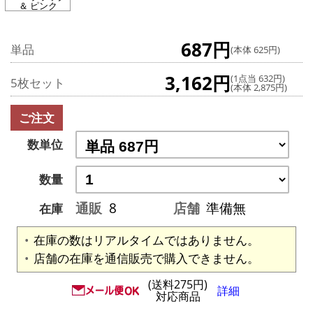
＆ ピンク
687円
単品
(本体 625円)
3,162円
(1点当 632円)
5枚セット
(本体 2,875円)
ご注文
数単位
数量
通販
8
店舗
準備無
在庫
在庫の数はリアルタイムではありません。
店舗の在庫を通信販売で購入できません。
(送料275円)
詳細
対応商品