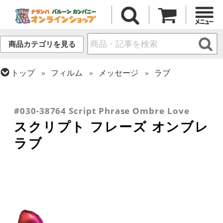
商品カテゴリを見る
トップ
フィルム
メッセージ
ラブ
トップ
フィルム
テーマ
ウエディング
トップ
推し活
トップ
フィルム
シーズン(フィルム)
トップ
フィルム
デコレーション
文字・数字
バレンタイン
#030-38764 Script Phrase Ombre Love
スクリプト フレーズ オンブレ
ラブ