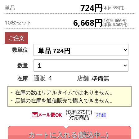
724円
単品
(本体 659円)
6,668円
(1点当 666円)
10枚セット
(本体 6,062円)
ご注文
数単位
数量
通販
4
店舗
準備無
在庫
在庫の数はリアルタイムではありません。
店舗の在庫を通信販売で購入できません。
(送料275円)
詳細
対応商品
カートに入れる
(読込中...)