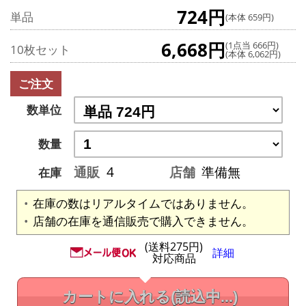
724円
単品
(本体 659円)
6,668円
(1点当 666円)
10枚セット
(本体 6,062円)
ご注文
数単位
数量
通販
4
店舗
準備無
在庫
在庫の数はリアルタイムではありません。
店舗の在庫を通信販売で購入できません。
(送料275円)
詳細
対応商品
カートに入れる
(読込中...)