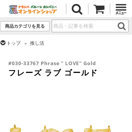
商品カテゴリを見る
トップ
推し活
トップ
フィルム
テーマ
ウエディング
トップ
フィルム
メッセージ
ラブ
トップ
フィルム
デコレーション
文字・数字
#030-33767 Phrase " LOVE" Gold
フレーズ ラブ ゴールド