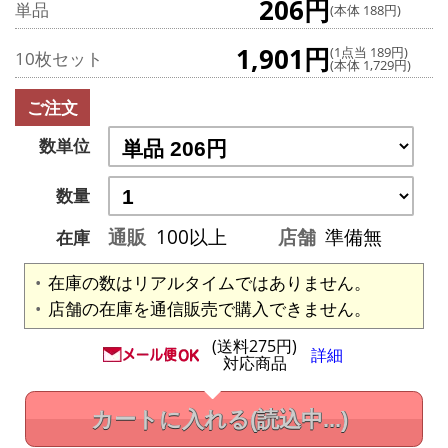
206円
単品
(本体 188円)
1,901円
(1点当 189円)
10枚セット
(本体 1,729円)
ご注文
数単位
数量
通販
100以上
店舗
準備無
在庫
在庫の数はリアルタイムではありません。
店舗の在庫を通信販売で購入できません。
(送料275円)
詳細
対応商品
カートに入れる
(読込中...)