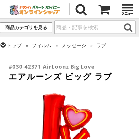
商品カテゴリを見る
トップ
フィルム
メッセージ
ラブ
トップ
フィルム
テーマ
ウエディング
トップ
フィルム
デコレーション
トップ
フィルム
シーズン(フィルム)
エアー・スタンディング(空気自立型) バルーン
バレンタイン
#030-42371 AirLoonz Big Love
エアルーンズ ビッグ ラブ