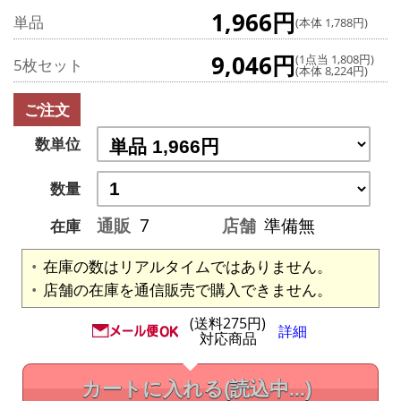
1,966円
単品
(本体 1,788円)
9,046円
(1点当 1,808円)
5枚セット
(本体 8,224円)
ご注文
数単位
数量
通販
7
店舗
準備無
在庫
在庫の数はリアルタイムではありません。
店舗の在庫を通信販売で購入できません。
(送料275円)
詳細
対応商品
カートに入れる
(読込中...)