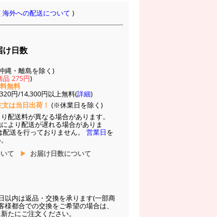
(
海外への配送について
)
届け日数
(※沖縄・離島を除く)
品 275円
)
送料無料
20円/14,300円以上無料(
詳細
)
注文は当日出荷！
(※休業日を除く)
より配送料が異なる場合があります。
他により配送が遅れる場合がありま
は配送を行っておりません。
営業日
を
い。
ついて
お届け日数について
日以内は返品・交換を承ります(一部商
お客様都合での交換をご希望の場合は、
に新たにご注文ください。