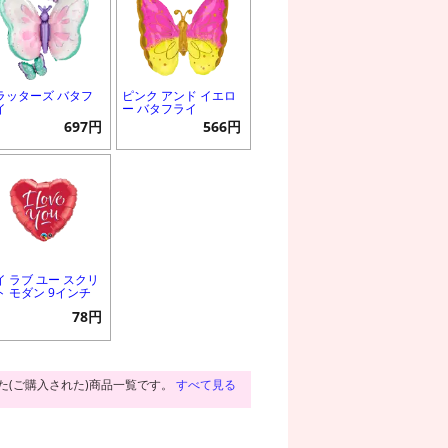
ラッターズ バタフ
ピンク アンド イエロ
イ
ー バタフライ
697円
566円
イ ラブ ユー スクリ
ト モダン 9インチ
78円
た(ご購入された)商品一覧です。
すべて見る