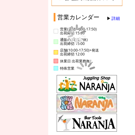
営業カレンダー
詳細
営業(店舗14:00-17:50)
出荷締切 15:00
通販のみ(店舗休)
出荷締切 15:00
店舗(10:00-17:50)+発送
出荷締切 12:00
休業日 出荷業務無し
特殊営業