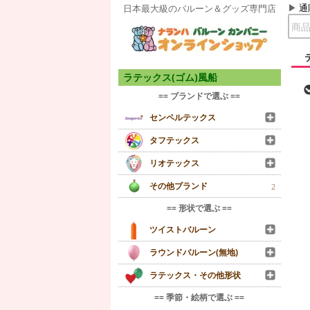
通
日本最大級のバルーン＆グッズ専門店
ラテックス(ゴム)風船
== ブランドで選ぶ ==
センペルテックス
タフテックス
リオテックス
その他ブランド
2
== 形状で選ぶ ==
ツイストバルーン
ラウンドバルーン(無地)
ラテックス・その他形状
== 季節・絵柄で選ぶ ==