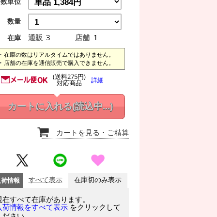
数単位
数量
通販
3
店舗
1
在庫
在庫の数はリアルタイムではありません。
店舗の在庫を通信販売で購入できません。
(送料275円)
詳細
対応商品
カートに入れる
(読込中...)
カートを見る
・ご精算
入荷情報
すべて表示
在庫切のみ表示
現在すべて在庫があります。
をクリックして
入荷情報をすべて表示
ください。