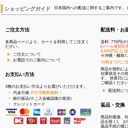
ショッピングガイド
日本国内への配送に関するご案内です。 
ご注文方法
配送料・お
各商品ページより、カートを利用してご注文く
送料: 770円
ださい。
(
メール便対応商
8,800円以上 
ご注文について
※沖縄・離島1,3
お電話でのご案内について
15時までのご
商品や契約に
在庫状況その
お支払い方法
す。 休業日に
ご確認くださ
3種のお支払い方法よりお選びいただけます。
配送料に
代金引換
代引手数料無料！
銀行振込(※ご入金確認後の発送)
クレジットカード
返品・交換
商品到着後、8
品を除く)。 
返品手続の後