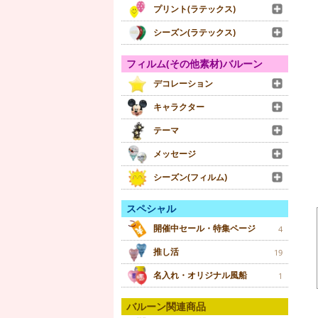
プリント(ラテックス)
シーズン(ラテックス)
フィルム(その他素材)バルーン
デコレーション
キャラクター
テーマ
メッセージ
シーズン(フィルム)
スペシャル
開催中セール・特集ページ
4
推し活
19
名入れ・オリジナル風船
1
バルーン関連商品