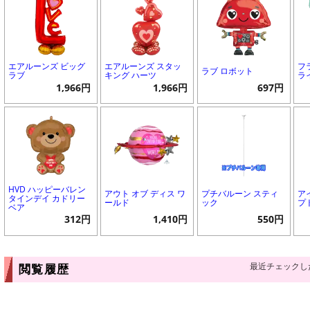
エアルーンズ ビッグ
エアルーンズ スタッ
フ
ラブ ロボット
ラブ
キング ハーツ
ラ
1,966円
1,966円
697円
HVD ハッピーバレン
アウト オブ ディス ワ
プチバルーン スティ
ア
タインデイ カドリー
ールド
ック
プ
ベア
312円
1,410円
550円
最近チェックし
閲覧履歴