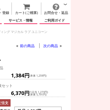
・登録
カート(ご精算)
お問合せ・返品
サービス・情報
ご利用ガイド
ィング マジカル ラブ ユニコーン
グ(空気自立型) バルーン
スタンディング マジカル ラブ ユニコーン
ジカル ラブ ユニコーン
前の商品
次の商品
ン
品
1,384円
(本体 1,259円)
枚セット
6,370円
(1点当 1,273円)
(本体 5,791円)
ご注文