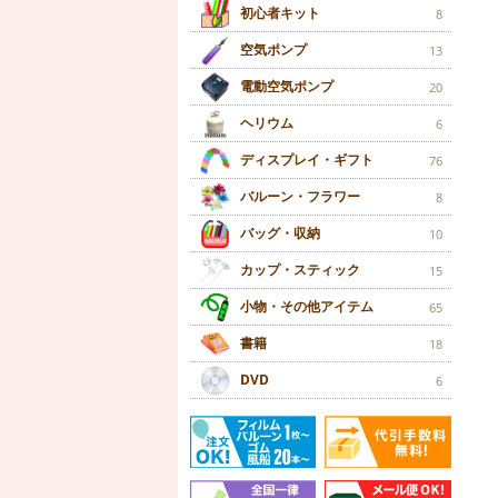
初心者キット
8
空気ポンプ
13
電動空気ポンプ
20
ヘリウム
6
ディスプレイ・ギフト
76
バルーン・フラワー
8
バッグ・収納
10
カップ・スティック
15
小物・その他アイテム
65
書籍
18
DVD
6