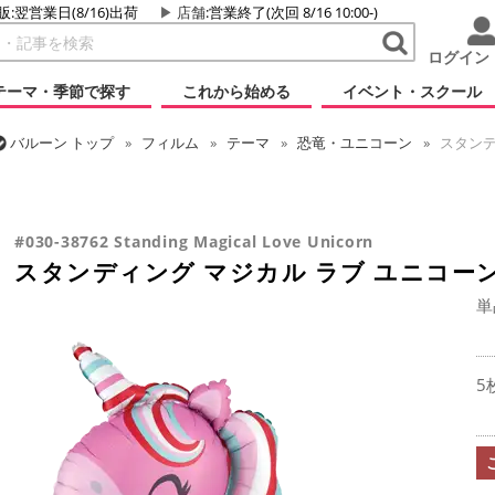
販:翌営業日(8/16)出荷
店舗
:営業終了(次回 8/16 10:00-)
ログイン
テーマ・季節で探す
これから始める
イベント・スクール
バルーン
トップ
フィルム
テーマ
恐竜・ユニコーン
スタンデ
バルーン
トップ
フィルム
デコレーション
エアー・スタンディン
バルーン
トップ
フィルム
シーズン(フィルム)
バレンタイン
バルーン
トップ
フィルム
メッセージ
ラブ
スタンディング マ
スタンディング マジカル ラブ ユニコーン
#030-38762 Standing Magical Love Unicorn
スタンディング マジカル ラブ ユニコー
単
5