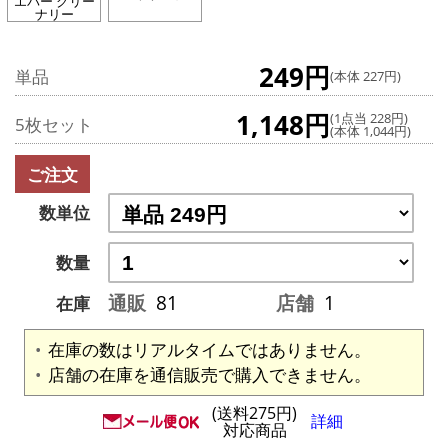
エバー グリー
ナリー
249円
単品
(本体 227円)
1,148円
(1点当 228円)
5枚セット
(本体 1,044円)
ご注文
数単位
数量
通販
81
店舗
1
在庫
在庫の数はリアルタイムではありません。
店舗の在庫を通信販売で購入できません。
(送料275円)
詳細
対応商品