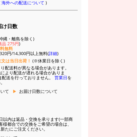
(
海外への配送について
)
届け日数
(※沖縄・離島を除く)
品 275円
)
送料無料
20円/14,300円以上無料(
詳細
)
注文は当日出荷！
(※休業日を除く)
より配送料が異なる場合があります。
他により配送が遅れる場合がありま
は配送を行っておりません。
営業日
を
い。
ついて
お届け日数について
日以内は返品・交換を承ります(一部商
お客様都合での交換をご希望の場合は、
に新たにご注文ください。