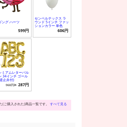
センペルテックス ラ
ギング ハーツ
ウンド 5インチ ファッ
ションカラー 単色
599円
606円
レミアムレターバル
ン 34インチ ゴール
(逆止弁付)
287円
960円▶
た(ご購入された)商品一覧です。
すべて見る