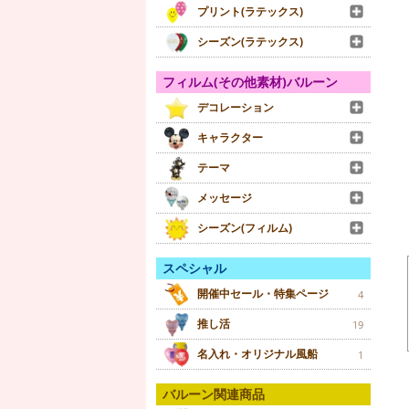
プリント(ラテックス)
シーズン(ラテックス)
フィルム(その他素材)バルーン
デコレーション
キャラクター
テーマ
メッセージ
シーズン(フィルム)
スペシャル
開催中セール・特集ページ
4
推し活
19
名入れ・オリジナル風船
1
バルーン関連商品