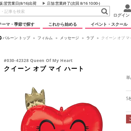
販:翌営業日(8/16)出荷
店舗
:営業終了(次回 8/16 10:00-)
ログイン
テーマ・季節で探す
これから始める
イベント・スクール
バルーン
トップ
フィルム
メッセージ
ラブ
クイーン オブ マ
バルーン
トップ
フィルム
シーズン(フィルム)
バレンタイン
#030-42328 Queen Of My Heart
クイーン オブ マイ ハート
単
5