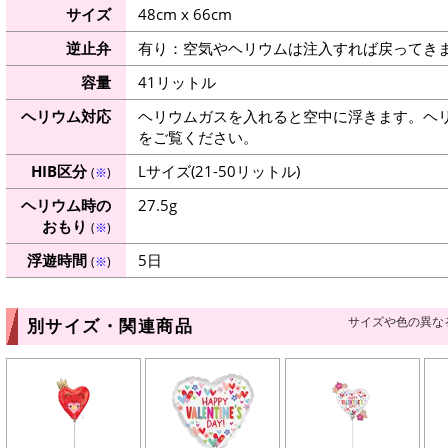
サイズ
48cm x 66cm
逆止弁
有り：空気やヘリウムは注入すれば戻ってき
容量
41リットル
ヘリウム対応
ヘリウムガスを入れると空中に浮きます。ヘ
をご覧ください。
HIB区分
Lサイズ(21-50リットル)
(
※
)
ヘリウム時の
27.5g
おもり
(
※
)
浮遊時間
5日
(
※
)
サイズや色の異な
別サイズ・関連商品