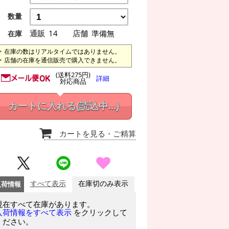
数量
通販
14
店舗
準備無
在庫
在庫の数はリアルタイムではありません。
店舗の在庫を通信販売で購入できません。
(送料275円)
詳細
対応商品
カートに入れる
(読込中...)
カートを見る
・ご精算
入荷情報
すべて表示
在庫切のみ表示
現在すべて在庫があります。
をクリックして
入荷情報をすべて表示
ください。