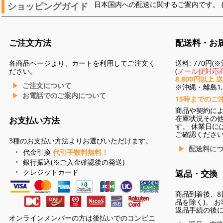
ショッピングガイド
日本国内への配送に関するご案内です。 
ご注文方法
配送料・お
各商品ページより、カートを利用してご注文く
送料: 770円
ださい。
(
メール便対応商
8,800円以上 
ご注文について
※沖縄・離島1,3
お電話でのご案内について
15時までのご
商品や契約に
在庫状況その
お支払い方法
す。 休業日に
ご確認くださ
3種のお支払い方法よりお選びいただけます。
配送料に
代金引換
代引手数料無料！
銀行振込(※ご入金確認後の発送)
クレジットカード
返品・交換
商品到着後、8
品を除く)。 
返品手続の後
オンラインメンバーの方は後払いでのコンビニ