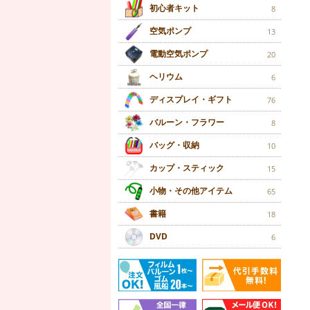
初心者キット
8
空気ポンプ
13
電動空気ポンプ
20
ヘリウム
6
ディスプレイ・ギフト
76
バルーン・フラワー
8
バッグ・収納
10
カップ・スティック
15
小物・その他アイテム
65
書籍
18
DVD
6