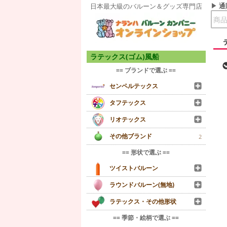
通
日本最大級のバルーン＆グッズ専門店
ラテックス(ゴム)風船
== ブランドで選ぶ ==
センペルテックス
タフテックス
リオテックス
その他ブランド
2
== 形状で選ぶ ==
ツイストバルーン
ラウンドバルーン(無地)
ラテックス・その他形状
== 季節・絵柄で選ぶ ==