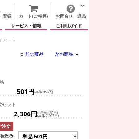
・登録
カート(ご精算)
お問合せ・返品
サービス・情報
ご利用ガイド
イ ハート
クイーン オブ マイ ハート
前の商品
次の商品
品
501円
(本体 456円)
枚セット
2,306円
(1点当 460円)
(本体 2,097円)
ご注文
数単位