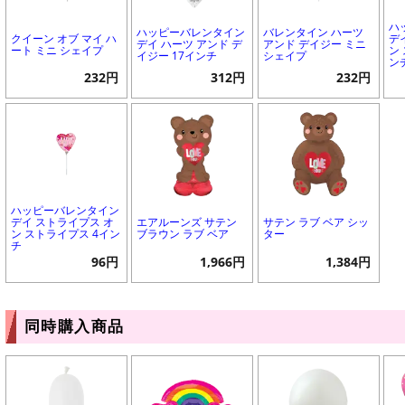
ハ
ハッピーバレンタイン
バレンタイン ハーツ
クイーン オブ マイ ハ
デ
デイ ハーツ アンド デ
アンド デイジー ミニ
ート ミニ シェイプ
ン
イジー 17インチ
シェイプ
ン
232円
312円
232円
ハッピーバレンタイン
デイ ストライプス オ
エアルーンズ サテン
サテン ラブ ベア シッ
ン ストライプス 4イン
ブラウン ラブ ベア
ター
チ
96円
1,966円
1,384円
同時購入商品