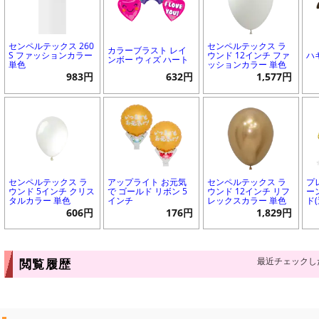
センペルテックス 260
センペルテックス ラ
カラーブラスト レイ
S ファッションカラー
ウンド 12インチ ファ
ハ
ンボー ウィズ ハート
単色
ッションカラー 単色
983円
632円
1,577円
センペルテックス ラ
アップライト お元気
センペルテックス ラ
プ
ウンド 5インチ クリス
で ゴールド リボン 5
ウンド 12インチ リフ
ー
タルカラー 単色
インチ
レックスカラー 単色
ド
606円
176円
1,829円
最近チェックし
閲覧履歴