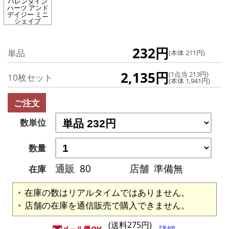
バレンタイン
ハーツ アンド
デイジー ミニ
シェイプ
232円
単品
(本体 211円)
2,135円
(1点当 213円)
10枚セット
(本体 1,941円)
ご注文
数単位
数量
通販
80
店舗
準備無
在庫
在庫の数はリアルタイムではありません。
店舗の在庫を通信販売で購入できません。
(送料275円)