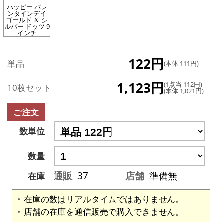
ハッピー バレ
ンタインデイ
ゴールド ＆ シ
ルバー ドッツ 9
インチ
122円
単品
(本体 111円)
1,123円
(1点当 112円)
10枚セット
(本体 1,021円)
ご注文
数単位
数量
通販
37
店舗
準備無
在庫
在庫の数はリアルタイムではありません。
店舗の在庫を通信販売で購入できません。