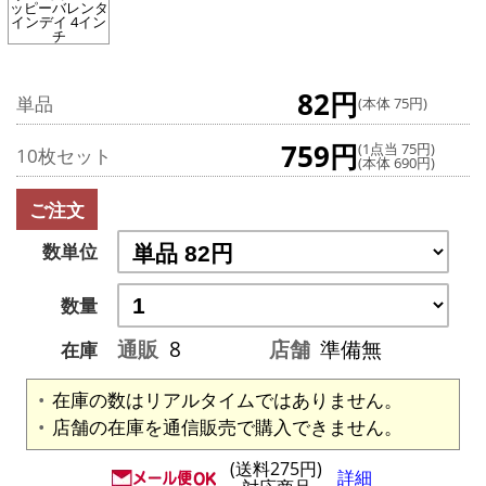
ッピーバレンタ
インデイ 4イン
チ
82円
単品
(本体 75円)
759円
(1点当 75円)
10枚セット
(本体 690円)
ご注文
数単位
数量
通販
8
店舗
準備無
在庫
在庫の数はリアルタイムではありません。
店舗の在庫を通信販売で購入できません。
(送料275円)
詳細