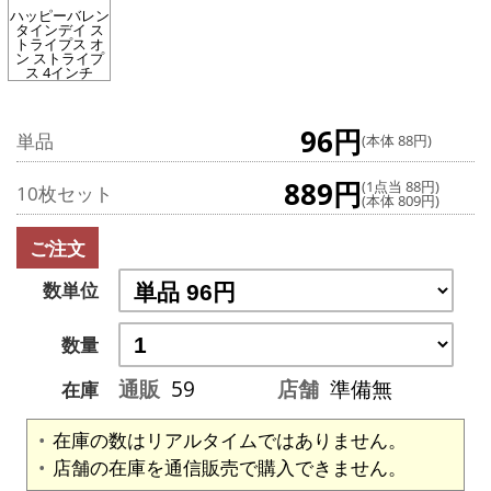
ハッピーバレン
タインデイ ス
トライプス オ
ン ストライプ
ス 4インチ
96円
単品
(本体 88円)
889円
(1点当 88円)
10枚セット
(本体 809円)
ご注文
数単位
数量
通販
59
店舗
準備無
在庫
在庫の数はリアルタイムではありません。
店舗の在庫を通信販売で購入できません。