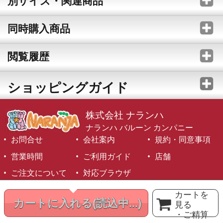
別サイズ・関連商品
同時購入商品
閲覧履歴
ショッピングガイド
株式会社 ナランハ
ナランハ バルーン カンパニー
お問合せ
会社案内
規約・同意事項
営業時間
ご利用ガイド
店舗
ご注文について
対応ブラウザ
©1999-2026 NARANJA Inc. All Rights Reserved.
カートを
カートに入れる
(読込中...)
見る
・ご精算