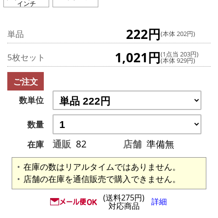
インチ
222円
単品
(本体 202円)
1,021円
(1点当 203円)
5枚セット
(本体 929円)
ご注文
数単位
数量
通販
82
店舗
準備無
在庫
在庫の数はリアルタイムではありません。
店舗の在庫を通信販売で購入できません。
(送料275円)
詳細
対応商品