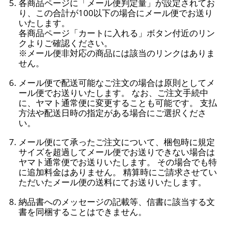
各商品ページに「メール便判定量」が設定されてお
り、この合計が100以下の場合にメール便でお送り
いたします。
各商品ページ「カートに入れる」ボタン付近のリン
クよりご確認ください。
※メール便非対応の商品には該当のリンクはありま
せん。
メール便で配送可能なご注文の場合は原則としてメ
ール便でお送りいたします。 なお、ご注文手続中
に、ヤマト通常便に変更することも可能です。 支払
方法や配送日時の指定がある場合にご選択くださ
い。
メール便にて承ったご注文について、梱包時に規定
サイズを超過してメール便でお送りできない場合は
ヤマト通常便でお送りいたします。 その場合でも特
に追加料金はありません。 精算時にご請求させてい
ただいたメール便の送料にてお送りいたします。
納品書へのメッセージの記載等、信書に該当する文
書を同梱することはできません。